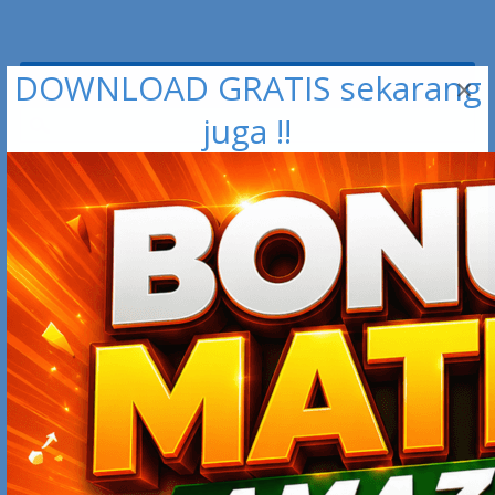
DOWNLOAD GRATIS sekarang
SEARCH
×
juga !!
PRODUK ONLINE