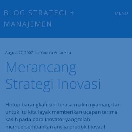
Main
Skip
BLOG STRATEGI +
MENU
to
MANAJEMEN
menu
content
August 22, 2007
by
Yodhia Antariksa
Merancang
Strategi Inovasi
Hidup barangkali kini terasa makin nyaman, dan
untuk itu kita layak memberikan ucapan terima
kasih pada para inovator yang telah
mempersembahkan aneka produk inovatif