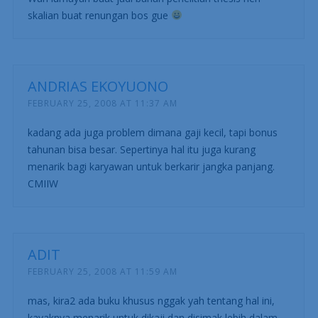
skalian buat renungan bos gue
ANDRIAS EKOYUONO
FEBRUARY 25, 2008 AT 11:37 AM
kadang ada juga problem dimana gaji kecil, tapi bonus
tahunan bisa besar. Sepertinya hal itu juga kurang
menarik bagi karyawan untuk berkarir jangka panjang.
CMIIW
ADIT
FEBRUARY 25, 2008 AT 11:59 AM
mas, kira2 ada buku khusus nggak yah tentang hal ini,
kayaknya menarik untuk dikaji dan disimak lebih dalam