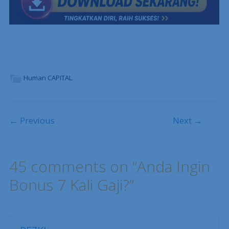
Human CAPITAL
.
Post navigation
← Previous
Next →
45 comments on “
Anda Ingin
Bonus 7 Kali Gaji?
”