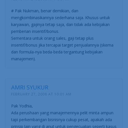
# Pak Nukman, benar demikian, dan
mengkombinasikannya sederhana saja. Khusus untuk
karyawan, gajinya tetap saja, dan tidak ada kebijakan
pemberian insentif/bonus.
Sementara untuk orang sales, gaji tetap plus
insentif/bonus jika tercapai target penjualannya (skema
dan formula-nya beda-beda tergantung kebijakan
manajemen).
AMRI SYUKUR
FEBRUARY 27, 2008 AT 10:01 AM
Pak Yodhia,
Ada perushaan yang manajemennya pelit minta ampun
tapi perkembangan bisnisnya cukup pesat, apakah ada
prinsip lain yang di anut untuk pengecualian seperti kasus