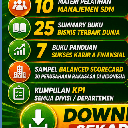
OGELITO
APRIL 11, 2008 AT 12:27 PM
kalo pejabat negara bagusnya emang digaji besar …dan
ketika melakukan penyimpangan untuk kepentingan
pribadi …langsung dilakukan judgement…tembak mati
atau hukum gantung seperti di singapura atau di
cina….itu imbalan yg sesuai utk mereka yg menggunakan
fasilitas dari uang rakyat …..
HENSKTER
APRIL 28, 2008 AT 9:55 AM
Semoga para pemimpin2 perusahaan membaca artikel
ini dan menrapkannya pada unit bisnisnya sehingga para
karyawannya tidak kerja setengah hati. tahnk atas
artikelnya