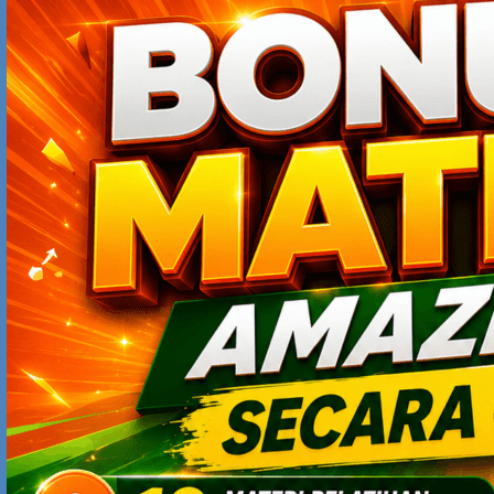
MARCH 24, 2008 AT 11:20 AM
Mas Yodhia
Kami di Departemen Keuangan dan khususnya ditempat
saya direktorat Jenderal Pajak sudah menerapkan
numerasi baru, take home pay terendah sama seperti
pemetik buah sawit. So bagaimana tanggapan mas (dan
teman-teman lain tentunya) tentang kinerja kami Dirjen
Pajak. Terimakasih apabila tanggapan tersebut masuk ke
e-mail saya di:
samon.jaya@pajak.go.id
Terimakasih Mas Yodhia atas blog ini, kapan-kapan bisa
ya saya undang untuk memberi pelatihan or workshop
Salam Samon Jaya