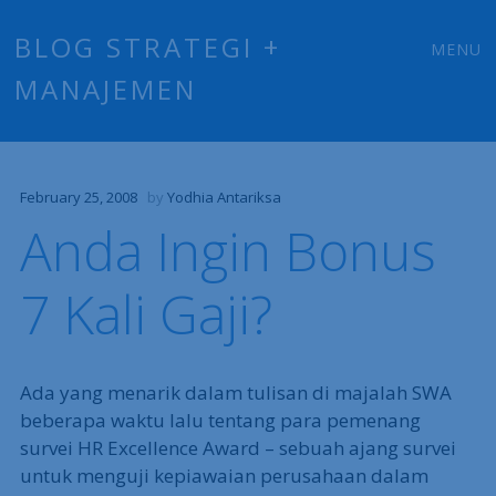
Main
Skip
BLOG STRATEGI +
MENU
to
MANAJEMEN
menu
content
February 25, 2008
by
Yodhia Antariksa
Anda Ingin Bonus
7 Kali Gaji?
Ada yang menarik dalam tulisan di majalah SWA
beberapa waktu lalu tentang para pemenang
survei HR Excellence Award – sebuah ajang survei
untuk menguji kepiawaian perusahaan dalam