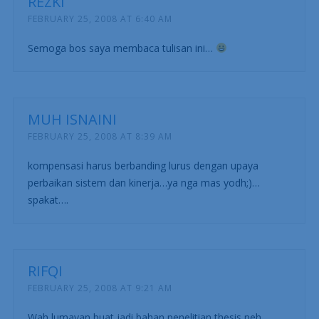
REZKI
FEBRUARY 25, 2008 AT 6:40 AM
Semoga bos saya membaca tulisan ini…
MUH ISNAINI
FEBRUARY 25, 2008 AT 8:39 AM
kompensasi harus berbanding lurus dengan upaya
perbaikan sistem dan kinerja…ya nga mas yodh;)…
spakat….
RIFQI
FEBRUARY 25, 2008 AT 9:21 AM
Wah lumayan buat jadi bahan penelitian thesis neh