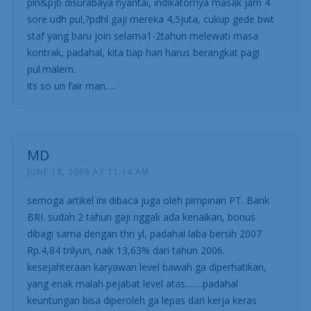
pln&pjb disurabaya nyantai, indikatornya masak jam 4
sore udh pul,?pdhl gaji mereka 4,5juta, cukup gede bwt
staf yang baru join selama1-2tahun melewati masa
kontrak, padahal, kita tiap hari harus berangkat pagi
pul.malem.
its so un fair man….
MD
JUNE 18, 2008 AT 11:14 AM
semoga artikel ini dibaca juga oleh pimpinan PT. Bank
BRI. sudah 2 tahun gaji nggak ada kenaikan, bonus
dibagi sama dengan thn yl, padahal laba bersih 2007
Rp.4,84 trilyun, naik 13,63% dari tahun 2006.
kesejahteraan karyawan level bawah ga diperhatikan,
yang enak malah pejabat level atas…….padahal
keuntungan bisa diperoleh ga lepas dari kerja keras