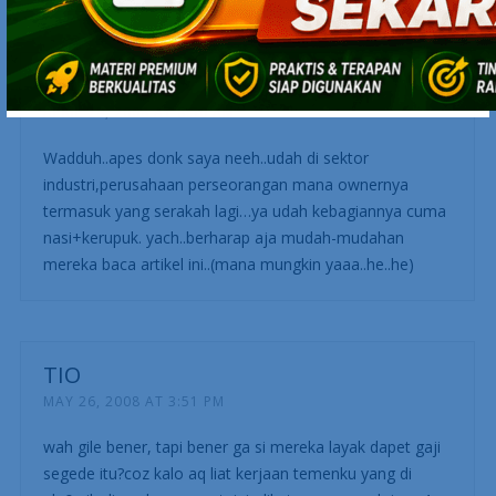
DOBING
APRIL 29, 2008 AT 8:50 AM
Wadduh..apes donk saya neeh..udah di sektor
industri,perusahaan perseorangan mana ownernya
termasuk yang serakah lagi…ya udah kebagiannya cuma
nasi+kerupuk. yach..berharap aja mudah-mudahan
mereka baca artikel ini..(mana mungkin yaaa..he..he)
TIO
MAY 26, 2008 AT 3:51 PM
wah gile bener, tapi bener ga si mereka layak dapet gaji
segede itu?coz kalo aq liat kerjaan temenku yang di