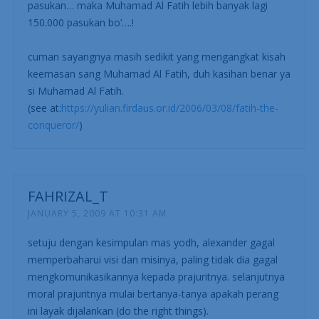
pasukan… maka Muhamad Al Fatih lebih banyak lagi
150.000 pasukan bo’….!
cuman sayangnya masih sedikit yang mengangkat kisah
keemasan sang Muhamad Al Fatih, duh kasihan benar ya
si Muhamad Al Fatih.
(see at:
https://yulian.firdaus.or.id/2006/03/08/fatih-the-
conqueror/
)
FAHRIZAL_T
JANUARY 5, 2009 AT 10:31 AM
setuju dengan kesimpulan mas yodh, alexander gagal
memperbaharui visi dan misinya, paling tidak dia gagal
mengkomunikasikannya kepada prajuritnya. selanjutnya
moral prajuritnya mulai bertanya-tanya apakah perang
ini layak dijalankan (do the right things).