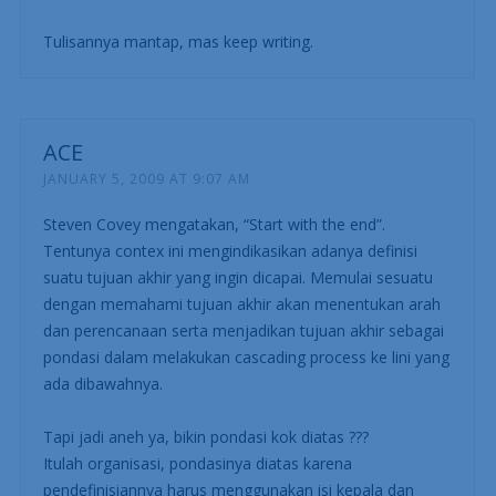
Tulisannya mantap, mas keep writing.
ACE
JANUARY 5, 2009 AT 9:07 AM
Steven Covey mengatakan, “Start with the end”.
Tentunya contex ini mengindikasikan adanya definisi
suatu tujuan akhir yang ingin dicapai. Memulai sesuatu
dengan memahami tujuan akhir akan menentukan arah
dan perencanaan serta menjadikan tujuan akhir sebagai
pondasi dalam melakukan cascading process ke lini yang
ada dibawahnya.
Tapi jadi aneh ya, bikin pondasi kok diatas ???
Itulah organisasi, pondasinya diatas karena
pendefinisiannya harus menggunakan isi kepala dan