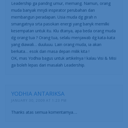
Leadership ga pandng umur, memang. Namun, orang
muda banyak mnjdi inspirator perubahan dan
membangun peradapan. Usia muda dg girah n
smangatnya srta pasokan energi yang banyk memilki
kesempatan untuk itu. Klu dtanya, apa beda orang muda
dg orang tua ? Orang tua, selalu menjawab dg kata-kata
yang diawali… duuluuu. Lain orang muda, ia akan
berkata… esok dan masa depan milik kita !
OK, mas Yodhia bagus untuk artikelnya ! kalau Visi & Misi
ga boleh lepas dari masalah Leadership.
YODHIA ANTARIKSA
JANUARY 30, 2009 AT 1:23 PM
Thanks atas semua komentarnya….