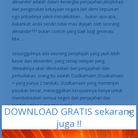
alexander adalah dalam kerangka penjajahan,eksplotasi
dan pengerukan kekayaan negara lain demi kepuasan
ego pribadinya yakni menaklukkan…. bukan apa-apa,
bukankah anda sendiri tidak mau dijajah oleh seorang
alexander??? bukan contoh yang baik bagi generasi
kita…..
sesungguhnya ada seorang penjelajah yang jauh lebih
besar dari alexander, yang setiap wilayah yang
dilewatinya akan dibebaskan dari penjajahan dan
perbudakan. orang itu adalah Dzulkarnaen (Dzulkarnaen
= yang punya 2 tanduk). Dzulkarnaen yang memimpin
pasukan besar, meninggalkan kerajaannya hanya untuk
membebaskan semua negeri dari penjajahan dan
ketidak adilan yang merajalela.
DOWNLOAD GRATIS sekarang
×
dan satu lagi informasi sejarah yang harus kita ketahui,
juga !!
bahwa alexander bukanlah pemimpin termuda, masih
ada Khalid bin Walid, memimpin 50 ribu pasukan saat