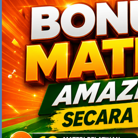
berumur 19 / 20 tahun, masih ada Ali bn Abi Thalib,
memimpin 30 ribu pasukan saat berumur 18 tahun.Che
Guvara, Thalut (pemimpin bani israil sebelum nabi daud),
Nabi Daud/david, dan masih banyak lagi pemimpin muda
yang bisa diambil pelajaran dari perjuangan mereka–
yang mana mereka tidak berperang karena ego-nya, tapi
berperang untuk membebaskan manusia dari
penderitaan dan membawa keselamatan bagi seluruh
ummat manusia.
BAGUS
JANUARY 5, 2009 AT 11:33 PM
Tentunya….tidak ketinggalan kisah KARTODIKROMO,
usia memang sudah lanjut alias senior abisss….tetapi
dari kumpulan waktu sepanjang usianya telah
menorehkan ilmu hikmah yang dikagumi jutaan manusia