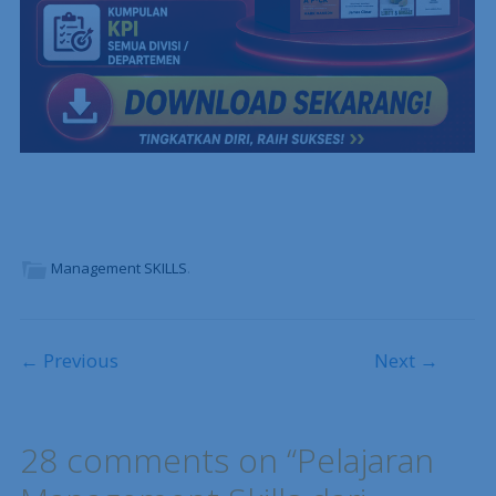
Management SKILLS
.
Post navigation
← Previous
Next →
28 comments on “
Pelajaran