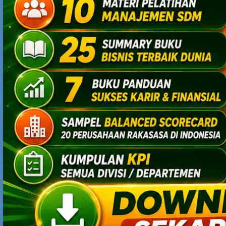
meski yang hadir secara fisik hanya tampak
beberapa….ajaranya adalah merupakan tujuan akhir dari
segala tujuan…kesejahteraan lahir bathin dunia dan
kebahagiaan akhirat….ajaran yang sangat simpel bahkan
teramat sederhana yaitu MITRO SEJATI…..sejatinya
manusia hidup, dihidupkan, menghidupi, mengawali
hidup,menjalani hidup dan mengakhiri hidup…. semuanya
terangkum dalam perilaku….kisah…dan dikuti jutaan
manusia tanpa penolakan dan minus pamrih…KARTO
DIKROMO di lahirkan di lereng gunung lawu tepatnya
ditepian sungai andong , jawa timur…… dst…
BSUHARKAT
JANUARY 10, 2009 AT 2:56 PM
artikel ini kok jd berkembang diskusi sejarah,… sejarah
dan prestasi tokoh A, tokoh B dsb..