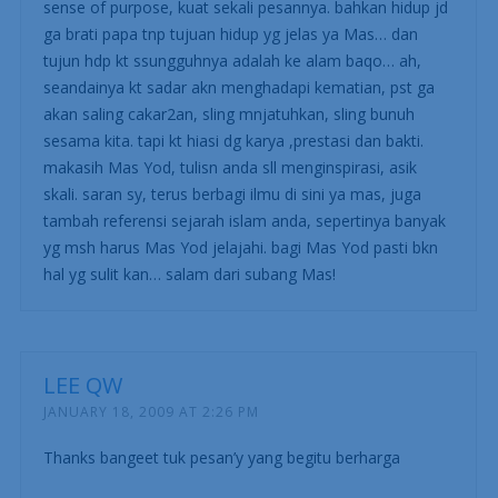
sense of purpose, kuat sekali pesannya. bahkan hidup jd
ga brati papa tnp tujuan hidup yg jelas ya Mas… dan
tujun hdp kt ssungguhnya adalah ke alam baqo… ah,
seandainya kt sadar akn menghadapi kematian, pst ga
akan saling cakar2an, sling mnjatuhkan, sling bunuh
sesama kita. tapi kt hiasi dg karya ,prestasi dan bakti.
makasih Mas Yod, tulisn anda sll menginspirasi, asik
skali. saran sy, terus berbagi ilmu di sini ya mas, juga
tambah referensi sejarah islam anda, sepertinya banyak
yg msh harus Mas Yod jelajahi. bagi Mas Yod pasti bkn
hal yg sulit kan… salam dari subang Mas!
LEE QW
JANUARY 18, 2009 AT 2:26 PM
Thanks bangeet tuk pesan’y yang begitu berharga