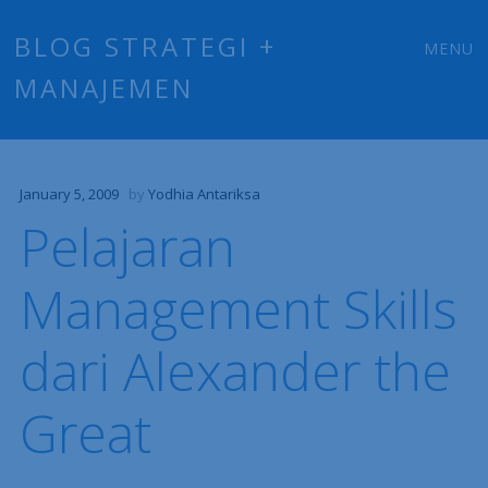
Main
Skip
BLOG STRATEGI +
MENU
to
MANAJEMEN
menu
content
January 5, 2009
by
Yodhia Antariksa
Pelajaran
Management Skills
dari Alexander the
Great