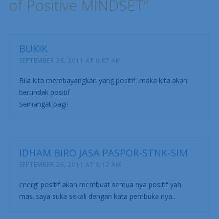
of Positive MINDSET
”
BUKIK
SEPTEMBER 26, 2011 AT 6:07 AM
Bila kita membayangkan yang positif, maka kita akan
bertindak positif
Semangat pagi!
IDHAM BIRO JASA PASPOR-STNK-SIM
SEPTEMBER 26, 2011 AT 6:12 AM
energi positif akan membuat semua nya positif yah
mas..saya suka sekali dengan kata pembuka nya..