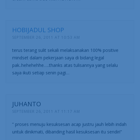
HOBIJADUL SHOP
SEPTEMBER 26, 2011 AT 10:53 AM
terus terang sulit sekali melaksanakan 100% positive
mindset dalam pekerjaan saya di bidang legal
pak..hehehehhe…..thanks atas tulisannya yang selalu
saya ikuti setiap senin pagi…
JUHANTO
SEPTEMBER 26, 2011 AT 11:17 AM
” proses menuju kesuksesan acap justru jauh lebih indah
untuk dinikmati, dibanding hasil kesuksesan itu sendiri”