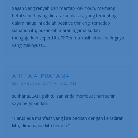
Sajian yang renyah dan mantap Pak Yodh, memang
betul seperti yang diutarakan diatas, yang terpenting
dalam hidup ini adalah positive thinking, terhadap
siapapun itu, bukankah ajaran agama sudah
mengajarkan seperti itu..?? Terima kasih atas sharingnya
yang maknyuss…
ADITIA A. PRATAMA
SEPTEMBER 26, 2011 AT 8:25 AM
subhanaLLAH, pak tulisan anda membuat hari senin
saya begitu indah.
“Harus ada manfaat yang kita berikan dengan kehadiran
kita, dimanapun kita berada.”