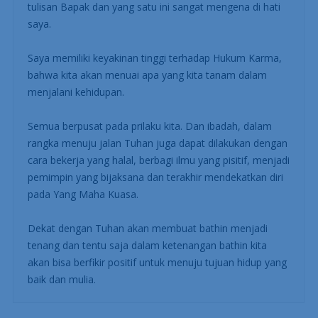
tulisan Bapak dan yang satu ini sangat mengena di hati
saya.
Saya memiliki keyakinan tinggi terhadap Hukum Karma,
bahwa kita akan menuai apa yang kita tanam dalam
menjalani kehidupan.
Semua berpusat pada prilaku kita. Dan ibadah, dalam
rangka menuju jalan Tuhan juga dapat dilakukan dengan
cara bekerja yang halal, berbagi ilmu yang pisitif, menjadi
pemimpin yang bijaksana dan terakhir mendekatkan diri
pada Yang Maha Kuasa.
Dekat dengan Tuhan akan membuat bathin menjadi
tenang dan tentu saja dalam ketenangan bathin kita
akan bisa berfikir positif untuk menuju tujuan hidup yang
baik dan mulia.