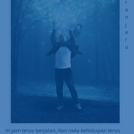
r
a
n
j
a
r
u
m jam terus berjalan, dan roda kehidupan terus