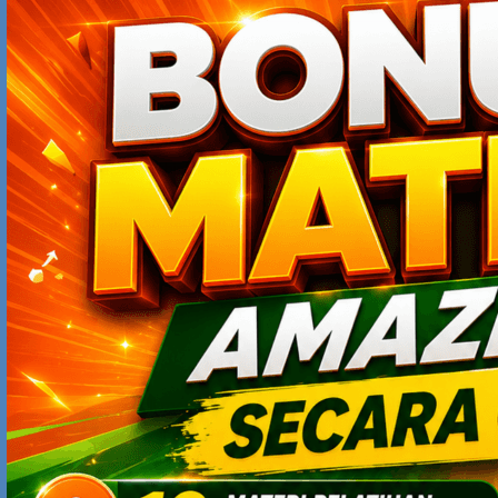
SAKA
SEPTEMBER 27, 2011 AT 9:25 AM
dengan positife thinking hidup terasa lebih indah dan
semua masalah menjadi mudah, peluang ada dimana-
mana, solusi ada didepan mata, semangat…!
YOHAN
SEPTEMBER 27, 2011 AT 10:46 AM
saya berkali-kali menggunakan kekuatan mind-set ini
dengan se izin Allah, hampir sering terkabulkan. mulai
dari hal terkecil sampai terbesar.