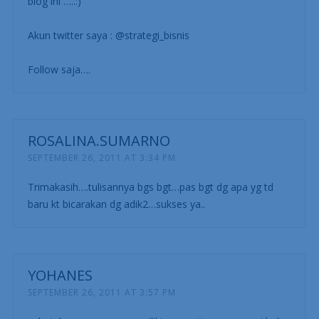
blog ini …..:)
Akun twitter saya : @strategi_bisnis
Follow saja….
ROSALINA.SUMARNO
SEPTEMBER 26, 2011 AT 3:34 PM
Trimakasih….tulisannya bgs bgt…pas bgt dg apa yg td
baru kt bicarakan dg adik2…sukses ya..
YOHANES
SEPTEMBER 26, 2011 AT 3:57 PM