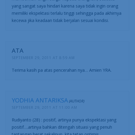
yang sangat saya hindari karena saya tidak ingin orang
memiliki ekspektasi terlalu tinggi sehingga pada akhirnya
kecewa jika keadaan tidak berjalan sesuai kondisi.
ATA
SEPTEMBER 29, 2011 AT 8:59 AM
Terima kasih pa atas pencerahan nya… Amien YRA.
YODHIA ANTARIKSA
SEPTEMBER 29, 2011 AT 11:00 AM
Rudiyanto (28) : positif, artinya punya ekspektasi yang
positif….artinya bahkan ditengah situasi yang penuh
tantangan berat sekalipun, kita tetap optimis….