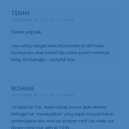
TENNY
SEPTEMBER 26, 2011 AT 10:13 AM
Slamat pagi pak,
saya setuju banget,kalau kita berpikir positif maka
hasilnya pun akan positif dan action positif membuat
hidup kita bahagia…..beutyfull days
ROSANA
SEPTEMBER 26, 2011 AT 10:48 AM
Ya betul tuh Pak, dalam setiap proses akan ditemui
berbagai hal “menakjubkan” yang dapat menjadi bahan
pembelajaran kita. And our positive mind can make our
dream come true with ACTION ….