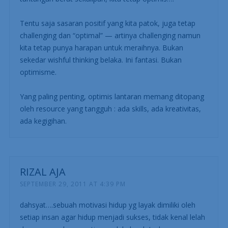
Tentu saja sasaran positif yang kita patok, juga tetap
challenging dan “optimal” — artinya challenging namun
kita tetap punya harapan untuk meraihnya. Bukan
sekedar wishful thinking belaka. Ini fantasi. Bukan
optimisme.
Yang paling penting, optimis lantaran memang ditopang
oleh resource yang tangguh : ada skills, ada kreativitas,
ada kegigihan.
RIZAL AJA
SEPTEMBER 29, 2011 AT 4:39 PM
dahsyat….sebuah motivasi hidup yg layak dimiliki oleh
setiap insan agar hidup menjadi sukses, tidak kenal lelah