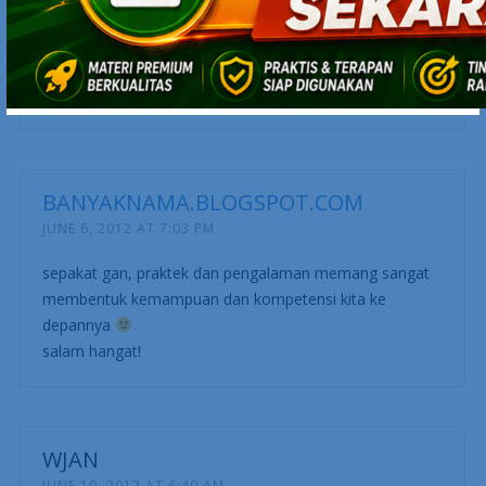
terimakasih atas informasi yang berguna mas
semoga dapat saya terapkan di organisasi saya
—febri
BANYAKNAMA.BLOGSPOT.COM
JUNE 6, 2012 AT 7:03 PM
sepakat gan, praktek dan pengalaman memang sangat
membentuk kemampuan dan kompetensi kita ke
depannya
salam hangat!
WJAN
JUNE 10, 2012 AT 6:40 AM