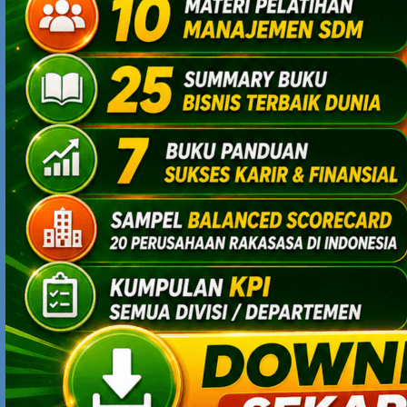
dlakukan…
harusny memang action ya belajar.. ya
dikerjakan…
YODHIA ANTARIKSA
JUNE 5, 2012 AT 11:08 AM
FAdhila (20) : ya, mirip seperti itu, dengan siklus : learn –>
act —> experience —> reflect —> learn.
Learning + practicing + reflecting jadi kombinasi yang
saling mengikat, dan mampu memberikan impak yang
powerful.
CATATAN FEBRI
JUNE 6, 2012 AT 6:51 AM