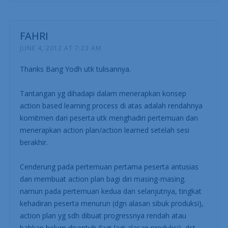
FAHRI
JUNE 4, 2012 AT 7:23 AM
Thanks Bang Yodh utk tulisannya.
Tantangan yg dihadapi dalam menerapkan konsep
action based learning process di atas adalah rendahnya
komitmen dari peserta utk menghadiri pertemuan dan
menerapkan action plan/action learned setelah sesi
berakhir.
Cenderung pada pertemuan pertama peserta antusias
dan membuat action plan bagi diri masing-masing.
namun pada pertemuan kedua dan selanjutnya, tingkat
kehadiran peserta menurun (dgn alasan sibuk produksi),
action plan yg sdh dibuat progressnya rendah atau
bahkan belum disentuh (lagi-lagi alasan produksi), dst…