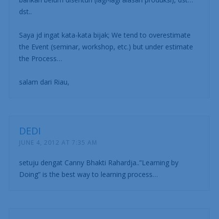
dst..
Saya jd ingat kata-kata bijak; We tend to overestimate
the Event (seminar, workshop, etc.) but under estimate
the Process…
salam dari Riau,
DEDI
JUNE 4, 2012 AT 7:35 AM
setuju dengat Canny Bhakti Rahardja..”Learning by
Doing” is the best way to learning process…