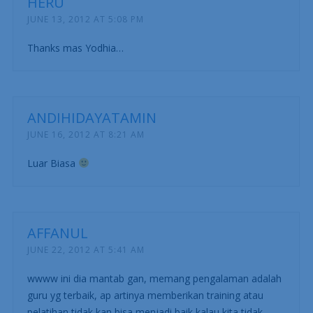
HERU
JUNE 13, 2012 AT 5:08 PM
Thanks mas Yodhia…
ANDIHIDAYATAMIN
JUNE 16, 2012 AT 8:21 AM
Luar Biasa
AFFANUL
JUNE 22, 2012 AT 5:41 AM
wwww ini dia mantab gan, memang pengalaman adalah
guru yg terbaik, ap artinya memberikan training atau
pelatihan tidak kan bisa menjadi baik kalau kita tidak