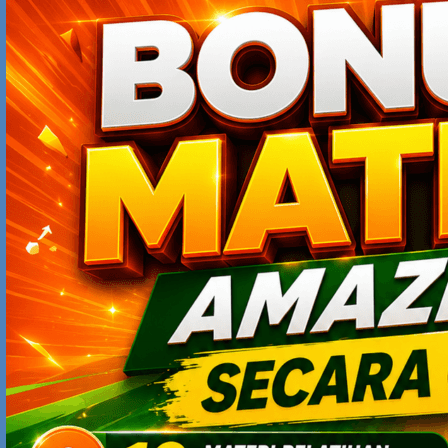
Maaf, Pak Yodhia. Ralat.
1. Ejaan nama tokoh tersebut bukan Kickpatrick,
melainkan Kirkpatrick. InsyaAllah, sudah saya cek.
2. Learning model yang saya maksud bukan model milik
Kirkpatrick, melainkan dari David Kolb.
Jadi, apakah learning based on experience sebagaimana
yang Pak Yodhia ulas menggunakan (semacam)
experiential learning model dari David Kolb? termasuk
learning cycle-nya.
terima kasih
ANDHIKA AHMAD
JUNE 5, 2012 AT 10:31 AM
tapi saat ini.. training masih menjadi hal yang sering