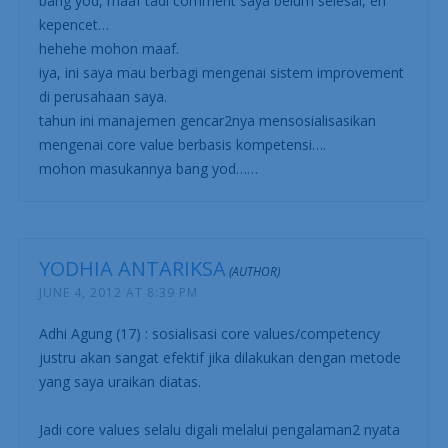
bang yod, maaf tadi comment saya belum selesai, eh
kepencet…
hehehe mohon maaf.
iya, ini saya mau berbagi mengenai sistem improvement
di perusahaan saya.
tahun ini manajemen gencar2nya mensosialisasikan
mengenai core value berbasis kompetensi….
mohon masukannya bang yod……
YODHIA ANTARIKSA
JUNE 4, 2012 AT 8:39 PM
Adhi Agung (17) : sosialisasi core values/competency
justru akan sangat efektif jika dilakukan dengan metode
yang saya uraikan diatas.
Jadi core values selalu digali melalui pengalaman2 nyata