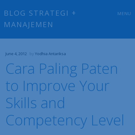
Main
Skip
BLOG STRATEGI +
MENU
to
MANAJEMEN
menu
content
June 4, 2012
by
Yodhia Antariksa
Cara Paling Paten
to Improve Your
Skills and
Competency Level