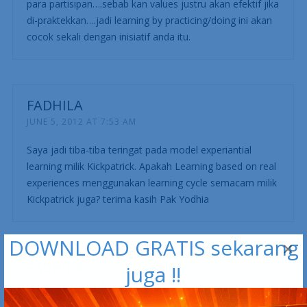
para partisipan….sebab kan values justru akan efektif jika
di-praktekkan….jadi learning by practicing/doing ini akan
cocok sekali dengan inisiatif anda itu.
FADHILA
JUNE 5, 2012 AT 7:53 AM
Saya jadi tiba-tiba teringat pada model experiantial
learning milik Kickpatrick. Apakah Learning based on real
experiences menggunakan learning cycle semacam milik
Kickpatrick juga? terima kasih Pak Yodhia
DOWNLOAD GRATIS sekarang
×
FADHILA
juga !!
JUNE 5, 2012 AT 8:08 AM