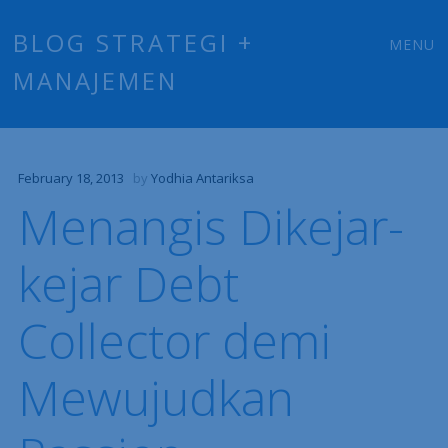
Main
Skip
BLOG STRATEGI +
MENU
to
MANAJEMEN
menu
content
February 18, 2013
by
Yodhia Antariksa
Menangis Dikejar-
kejar Debt
Collector demi
Mewujudkan