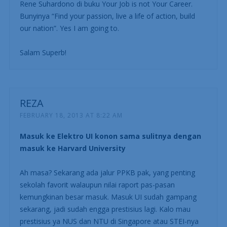
Rene Suhardono di buku Your Job is not Your Career.
Bunyinya “Find your passion, live a life of action, build
our nation”. Yes I am going to.
Salam Superb!
REZA
FEBRUARY 18, 2013 AT 8:22 AM
Masuk ke Elektro UI konon sama sulitnya dengan
masuk ke Harvard University
Ah masa? Sekarang ada jalur PPKB pak, yang penting
sekolah favorit walaupun nilai raport pas-pasan
kemungkinan besar masuk. Masuk UI sudah gampang
sekarang, jadi sudah engga prestisius lagi. Kalo mau
prestisius ya NUS dan NTU di Singapore atau STEI-nya