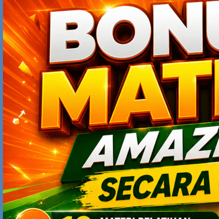
KLIK LOWONGAN PEKERJAAN
FEBRUARY 18, 2013 AT 2:08 PM
wah wah wahhh..
“follow your passion”
kutipan yang sangat menarik buat saya
M. YUSUF
FEBRUARY 18, 2013 AT 4:32 PM
Pelajaran penting yang dapat diambil adalah cerita
diatas, adalah kesiapan kita dalam menjalani keputusan
yang kita buat.
karna bila tidak diimbangi kesiapan dan kematangan kita
mengelola keputusan yang kita ambil kita akan
dihadapkan oleh situasi seperti mas muadzin.