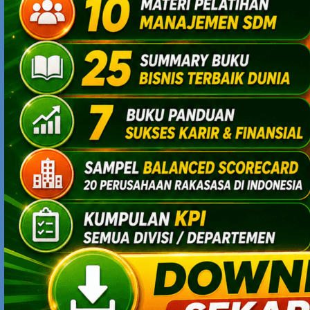
Namun lebih penting lagi adalah semangat
memperjuangkan untuk meraih impian dengan sabar
dan tekun ibadah, sehingga impian muadzin dapat
terwujud.
Disitu jelas terlihat, jika manusia mau berdo’a tuhan
akan memberi jalan.
thanks mas yodia untuk sharring ceritanya.
salam.
YOHAN
FEBRUARY 18, 2013 AT 5:16 PM
bagaimana cara mencari passion ? agar kita bisa