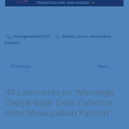
Management BOOKS
Bekerja
,
bisnis
,
menemukan
,
passion
.
Post navigation
← Previous
Next →
44 comments on “
Menangis
Dikejar-kejar Debt Collector
demi Mewujudkan Passion
”