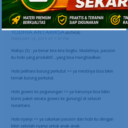
menghindari debt collector atau rintangan serupa
YODHIA ANTARIKSA
FEBRUARY 18, 2013 AT 7:07 PM
Wahyu (5) : ya benar kira-kira begitu. Mudahnya, passion
itu hobi yang produktif….yang bisa menghasilkan.
Hobi pelihara burung perkutut >> ya mestinya bisa bikin
ternak burung perkutut.
Hobi gowes ke pegunungan >> ya harusnya bisa bikin
bisnis paket wisata gowes ke gunung2 di seluruh
nusantara.
Hobi nyanyi >> ya salurkan passion dan hobi itu dengan
bikin sekolah nyanyi untuk anak-anak.