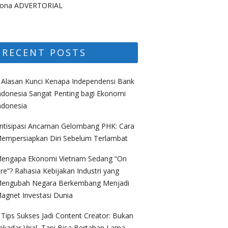
ona ADVERTORIAL
RECENT POSTS
 Alasan Kunci Kenapa Independensi Bank
ndonesia Sangat Penting bagi Ekonomi
ndonesia
ntisipasi Ancaman Gelombang PHK: Cara
empersiapkan Diri Sebelum Terlambat
engapa Ekonomi Vietnam Sedang “On
ire”? Rahasia Kebijakan Industri yang
engubah Negara Berkembang Menjadi
agnet Investasi Dunia
 Tips Sukses Jadi Content Creator: Bukan
ekadar Viral, Tapi Bisa Bertahan Lama