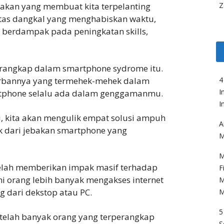
akan yang membuat kita terpelanting
Z
vitas dangkal yang menghabiskan waktu,
 berdampak pada peningkatan skills,
erangkap dalam smartphone sydrome itu.
orbannya yang termehek-mehek dalam
4
I
martphone selalu ada dalam genggamanmu.
I
i, kita akan mengulik empat solusi ampuh
A
k dari jebakan smartphone yang
M
M
lah memberikan impak masif terhadap
F
ni orang lebih banyak mengakses internet
M
 dari dekstop atau PC.
M
5
telah banyak orang yang terperangkap
S