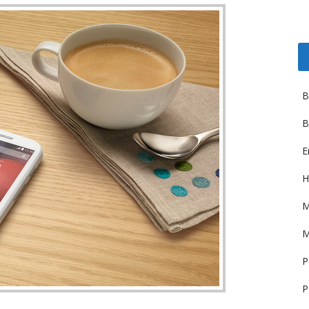
B
B
E
H
M
M
P
P