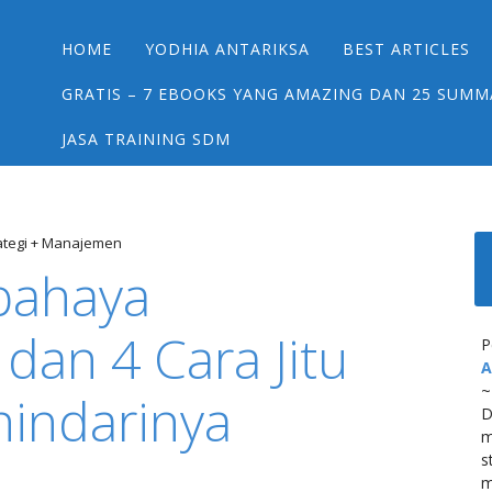
Main menu
Skip
HOME
YODHIA ANTARIKSA
BEST ARTICLES
to
content
GRATIS – 7 EBOOKS YANG AMAZING DAN 25 SUMM
JASA TRAINING SDM
rategi + Manajemen
bahaya
dan 4 Cara Jitu
P
A
~
indarinya
D
m
s
m