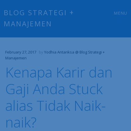
Main
Skip
BLOG STRATEGI +
MENU
to
MANAJEMEN
menu
content
February 27, 2017
by
Yodhia Antariksa @ Blog Strategi +
Manajemen
Kenapa Karir dan
Gaji Anda Stuck
alias Tidak Naik-
naik?