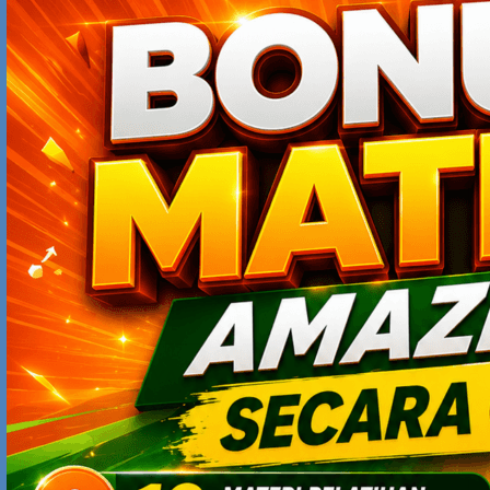
comfort zone yang notabene nya belum tentu tempat
tersebut berpotensi bagus buad kita kedepannya.
Kalo mao sukses ya kudu berpikir out of the box
JURAGAN MESIN ES KRIM
MARCH 3, 2017 AT 9:18 AM
berpikirlah out of the box, dan keluar dari comfort zone
SLAMET RIYADI
MARCH 3, 2017 AT 3:36 PM
Dorong karir bosmu dengan bekerja sebaik baiknya agar
cepat naik. Jika karir bosmu naik maka karir kita juga