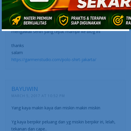
alhamdulillah rekening tidak menakutkan jadi masih bisa
berpikir segar hehe
mengawali senin yang tepat mampir ke blog ini
thanks
salam
https://garmenstudio.com/polo-shirt-jakarta/
BAYUWIN
MARCH 5, 2017 AT 10:52 PM
Yang kaya makin kaya dan miskin makin miskin
Yg kaya berpikir peluang dan yg miskin berpikir iri, lelah,
tekanan dan cape..