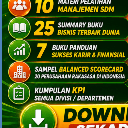
akan naik.
Jika karir bos mandek karir kita juga mandek. Kalau mau
naik ya harus pindah kerja.
DUTAPRAJA
MARCH 4, 2017 AT 6:17 PM
comfort zone menjadi salah satu alasan kenapa karir
dan gaji stuck
GARMEN STUDIO
MARCH 5, 2017 AT 10:47 PM
penampilan suhu yg mengejutkan hehe..