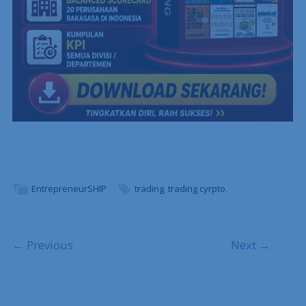
EntrepreneurSHIP
trading
,
trading cyrpto
.
Post navigation
← Previous
Next →