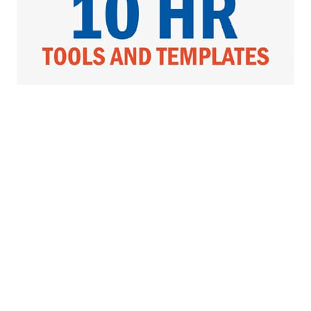
DOWNLOAD GRATIS sekarang
×
juga !!