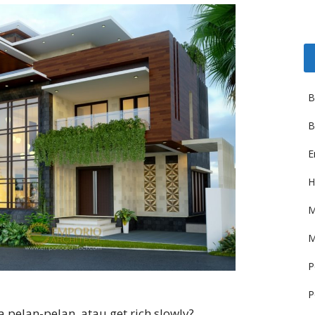
B
B
E
H
M
M
P
P
pelan-pelan, atau get rich slowly?