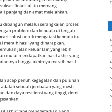
Z
sukses finansial itu memang
li panjang dan amat melelahkan.
alu dibangun melalui serangkaian proses
engan problem dan kendala di tengah-
ari solusi untuk mengatasi kendala itu,
4
al meraih hasil yang diharapkan,
I
mukan jalan keluar lain yang lebih
I
lan mulai mendapatkan hasil akhir yang
alaninya hingga akhirnya meraih hasil
A
M
M
 dan acap penuh kegagalan dan puluhan
F
 adalah sebuah jembatan yang mesti
M
n dan daya resiliensi yang tinggi, demi
M
ngesankan.
5
il akhir yang menggetarkan, yang
S