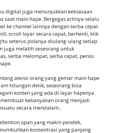
laku digital juga menunjukkan kebiasaan
s saat main hape. Bergegas artinya selalu
l ke channel lainnya dengan serba cepat.
croll, scroll layar secara cepat, berhenti, klik
, begitu seterus polanya diulang-ulang setiap
an juga melatih seseorang untuk
s, serba melompat, serba cepat, persis
hape.
rentang atensi orang yang gemar main hape
am hitungan detik, seseorang bisa
gam konten yang ada di layar hapenya.
k membuat kebanyakan orang menjadi
 sesuatu secara mendalam.
attention span yang makin pendek,
numbuhkan konsentrasi yang panjang