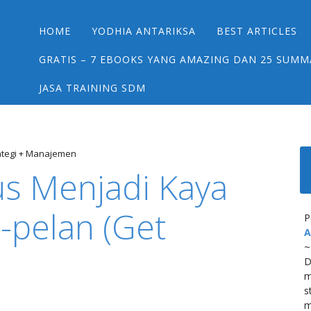
Main menu
Skip
HOME
YODHIA ANTARIKSA
BEST ARTICLES
to
content
GRATIS – 7 EBOOKS YANG AMAZING DAN 25 SUMM
JASA TRAINING SDM
rategi + Manajemen
s Menjadi Kaya
-pelan (Get
P
A
~
D
m
s
m