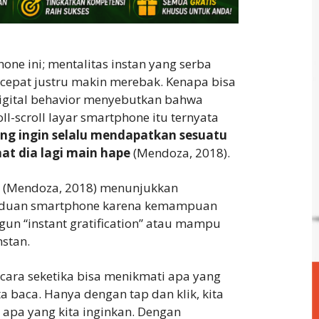
one ini; mentalitas instan yang serba
 cepat justru makin merebak. Kenapa bisa
digital behavior menyebutkan bahwa
ll-scroll layar smartphone itu ternyata
g ingin selalu mendapatkan sesuatu
saat dia lagi main hape
(Mendoza, 2018).
tal (Mendoza, 2018) menunjukkan
nduan smartphone karena kemampuan
n “instant gratification” atau mampu
stan.
secara seketika bisa menikmati apa yang
ita baca. Hanya dengan tap dan klik, kita
apa yang kita inginkan. Dengan