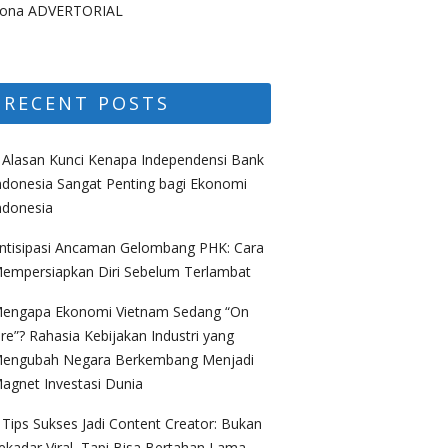
ona ADVERTORIAL
RECENT POSTS
 Alasan Kunci Kenapa Independensi Bank
ndonesia Sangat Penting bagi Ekonomi
ndonesia
ntisipasi Ancaman Gelombang PHK: Cara
empersiapkan Diri Sebelum Terlambat
engapa Ekonomi Vietnam Sedang “On
ire”? Rahasia Kebijakan Industri yang
engubah Negara Berkembang Menjadi
agnet Investasi Dunia
 Tips Sukses Jadi Content Creator: Bukan
ekadar Viral, Tapi Bisa Bertahan Lama