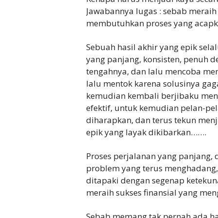
Jawabannya lugas : sebab meraih 
membutuhkan proses yang acapka
Sebuah hasil akhir yang epik sel
yang panjang, konsisten, penuh d
tengahnya, dan lalu mencoba menc
lalu mentok karena solusinya gag
kemudian kembali berjibaku mene
efektif, untuk kemudian pelan-pe
diharapkan, dan terus tekun menj
epik yang layak dikibarkan…….
Proses perjalanan yang panjang,
problem yang terus menghadang,
ditapaki dengan segenap ketekuna
meraih sukses finansial yang me
Sebab memang tak pernah ada has