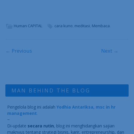
Human CAPITAL
cara kuno
,
meditasi
,
Membaca
.
Post navigation
← Previous
Next →
MAN BEHIND THE BLOG
Pengelola blog ini adalah
Yodhia Antariksa, msc in hr
management
.
~
Di-update
secara rutin
, blog ini menghidangkan sajian
maknyus tentang strategi bisnis, karir, entrepreneurship, dan