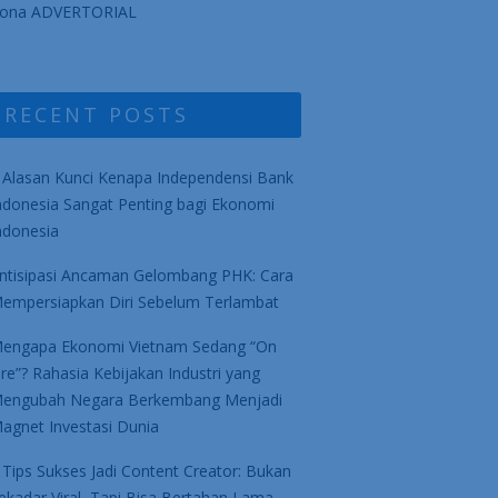
ona ADVERTORIAL
RECENT POSTS
 Alasan Kunci Kenapa Independensi Bank
ndonesia Sangat Penting bagi Ekonomi
ndonesia
ntisipasi Ancaman Gelombang PHK: Cara
empersiapkan Diri Sebelum Terlambat
engapa Ekonomi Vietnam Sedang “On
ire”? Rahasia Kebijakan Industri yang
engubah Negara Berkembang Menjadi
agnet Investasi Dunia
 Tips Sukses Jadi Content Creator: Bukan
ekadar Viral, Tapi Bisa Bertahan Lama