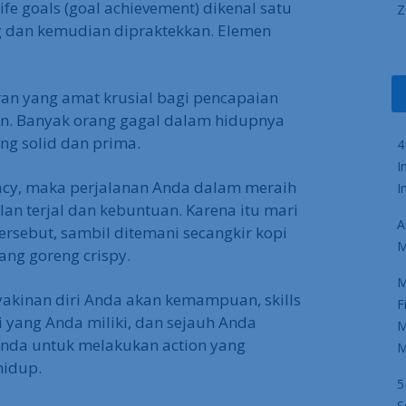
fe goals (goal achievement) dikenal satu
Z
g dan kemudian dipraktekkan. Elemen
eran yang amat krusial bagi pencapaian
n. Banyak orang gagal dalam hidupnya
ang solid dan prima.
4
I
cacy, maka perjalanan Anda dalam meraih
I
an terjal dan kebuntuan. Karena itu mari
A
tersebut, sambil ditemani secangkir kopi
M
ang goreng crispy.
M
yakinan diri Anda akan kemampuan, skills
F
 yang Anda miliki, dan sejauh Anda
M
da untuk melakukan action yang
M
hidup.
5
S