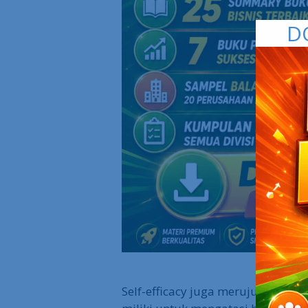
D
Self-efficacy juga merujuk pada