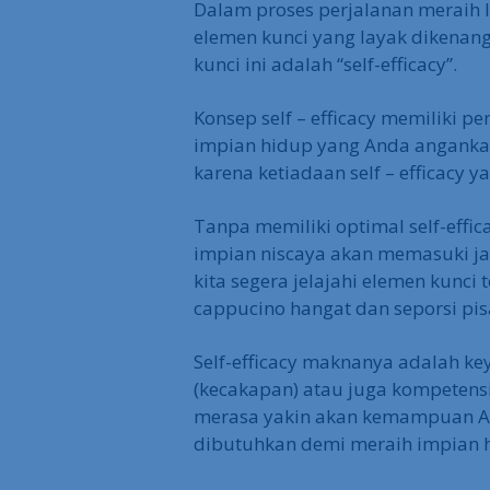
Dalam proses perjalanan meraih li
elemen kunci yang layak dikenan
kunci ini adalah “self-efficacy”.
Konsep self – efficacy memiliki p
impian hidup yang Anda anganka
karena ketiadaan self – efficacy y
Tanpa memiliki optimal self-effi
impian niscaya akan memasuki jal
kita segera jelajahi elemen kunci 
cappucino hangat dan seporsi pis
Self-efficacy maknanya adalah ke
(kecakapan) atau juga kompetensi
merasa yakin akan kemampuan An
dibutuhkan demi meraih impian 