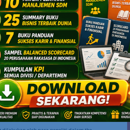
tantangan, problem dan kendala yang
mewujudkan life goals.
i dikembangkan oleh pakar performance
a. Studi yang dilakukan Profesor
ficacy ternyata memiliki peran yang amat
aih sukses masa depan. Artinya, saat
ng tinggi (high self-efficacy), atau
up tinggi akan kecakapan, kompetensi
ng tersebut akan punya peluang tinggi
 masa depan.
i self-efficacy yang rendah (low self-
akin dengan kemampuan dan kecakapan
atau mengatasi beragam kendala dan
ar orang ini akan gagal meraih
g dilakukan oleh para peneliti dalam the