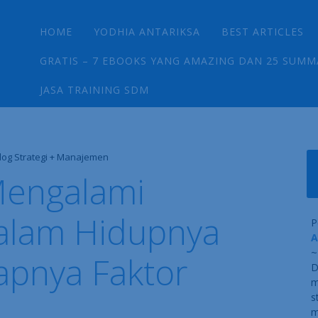
Main menu
Skip
HOME
YODHIA ANTARIKSA
BEST ARTICLES
to
content
GRATIS – 7 EBOOKS YANG AMAZING DAN 25 SUMM
JASA TRAINING SDM
log Strategi + Manajemen
Mengalami
alam Hidupnya
P
A
~
apnya Faktor
D
m
s
m