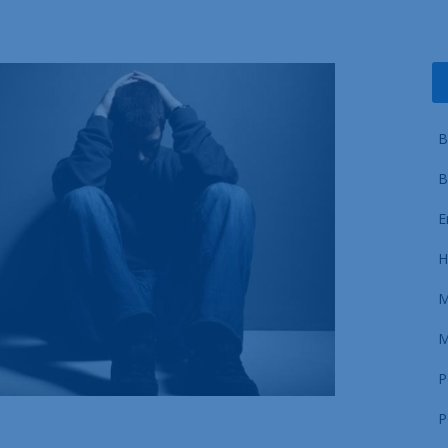
B
B
E
H
M
M
P
P