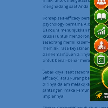
miliki untuk mengatasi beragam 
menghadang saat Anda berjuang 
Konsep self-efficacy pertama kal
psychology bernama Albert Bandur
Bandura menunjukkan high self-ef
krusial untuk mendorong kita mer
seseorang memiliki self-efficacy ya
memiliki rasa keyakinan yang cuk
dan kemampuan dirinya, maka ora
untuk benar-benar meraih sukses
Sebaliknya, saat seseorang memilik
efficacy), atau kurang begitu y
dirinya dalam melakukan action 
tantangan; maka kemungkinan bes
impiannya.
Secara elaboratif, studi-studi yan