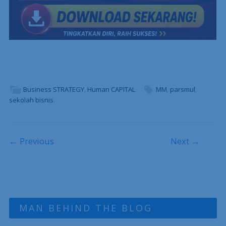
Business STRATEGY
,
Human CAPITAL
MM
,
parsmul
,
sekolah bisnis
.
Post navigation
← Previous
Next →
MAN BEHIND THE BLOG