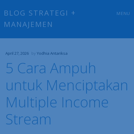
Main
Skip
BLOG STRATEGI +
MENU
to
MANAJEMEN
menu
content
April 27, 2026
by
Yodhia Antariksa
5 Cara Ampuh
untuk Menciptakan
Multiple Income
Stream