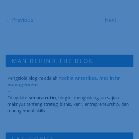
Post navigation
← Previous
Next →
MAN BEHIND THE BLOG
Pengelola blog ini adalah
Yodhia Antariksa, msc in hr
management
.
~
Di-update
secara rutin
, blog ini menghidangkan sajian
maknyus tentang strategi bisnis, karir, entrepreneurship, dan
management skills.
CATEGORIES