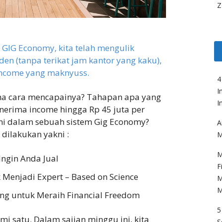
Z
g
GIG Economy, kita telah mengulik
en (tanpa terikat jam kantor yang kaku),
income yang maknyuss.
4
I
na cara mencapainya? Tahapan apa yang
I
nerima income hingga Rp 45 juta per
ani dalam sebuah sistem Gig Economy?
A
dilakukan yakni :
M
M
Ingin Anda Jual
F
 Menjadi Expert – Based on Science
M
M
g untuk Meraih Financial Freedom
5
emi satu. Dalam sajian minggu ini, kita
S