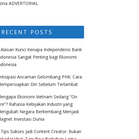
ona ADVERTORIAL
RECENT POSTS
 Alasan Kunci Kenapa Independensi Bank
ndonesia Sangat Penting bagi Ekonomi
ndonesia
ntisipasi Ancaman Gelombang PHK: Cara
empersiapkan Diri Sebelum Terlambat
engapa Ekonomi Vietnam Sedang “On
ire”? Rahasia Kebijakan Industri yang
engubah Negara Berkembang Menjadi
agnet Investasi Dunia
 Tips Sukses Jadi Content Creator: Bukan
ekadar Viral, Tapi Bisa Bertahan Lama