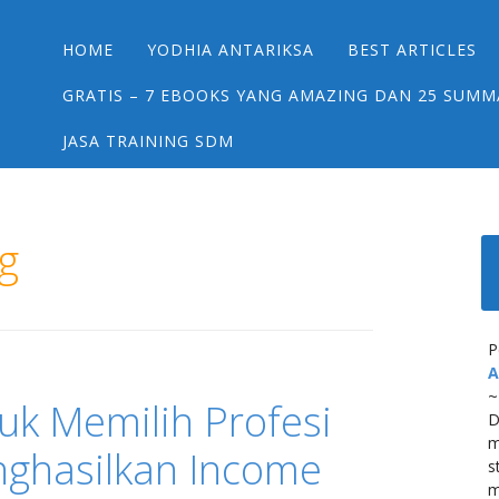
Main menu
Skip
HOME
YODHIA ANTARIKSA
BEST ARTICLES
to
content
GRATIS – 7 EBOOKS YANG AMAZING DAN 25 SUMM
JASA TRAINING SDM
g
P
A
~
uk Memilih Profesi
D
m
ghasilkan Income
s
m