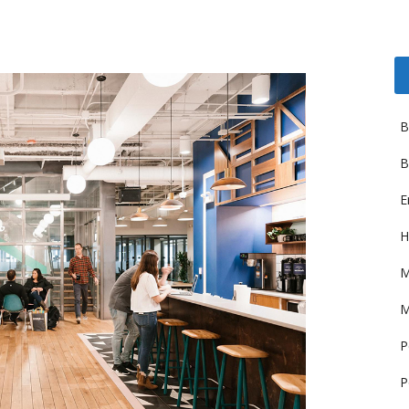
B
B
E
H
M
M
P
P