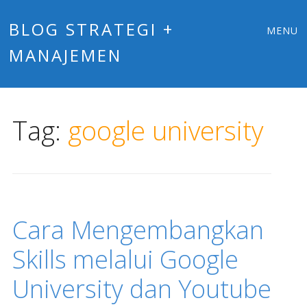
Main
Skip
BLOG STRATEGI +
MENU
to
MANAJEMEN
menu
content
Tag:
google university
Cara Mengembangkan
Skills melalui Google
University dan Youtube