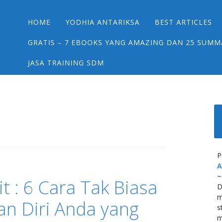
Main menu
Skip
HOME
YODHIA ANTARIKSA
BEST ARTICLES
to
content
GRATIS – 7 EBOOKS YANG AMAZING DAN 25 SUMM
JASA TRAINING SDM
P
A
~
it : 6 Cara Tak Biasa
D
m
n Diri Anda yang
s
m