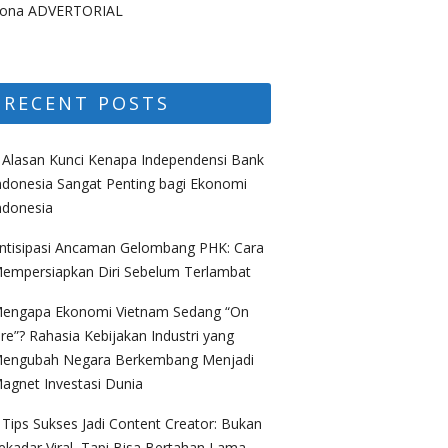
ona ADVERTORIAL
RECENT POSTS
 Alasan Kunci Kenapa Independensi Bank
ndonesia Sangat Penting bagi Ekonomi
ndonesia
ntisipasi Ancaman Gelombang PHK: Cara
empersiapkan Diri Sebelum Terlambat
engapa Ekonomi Vietnam Sedang “On
ire”? Rahasia Kebijakan Industri yang
engubah Negara Berkembang Menjadi
agnet Investasi Dunia
 Tips Sukses Jadi Content Creator: Bukan
ekadar Viral, Tapi Bisa Bertahan Lama