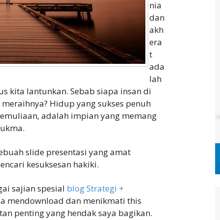
nia
dan
akh
era
t
ada
lah
 kita lantunkan. Sebab siapa insan di
t meraihnya? Hidup yang sukses penuh
kemuliaan, adalah impian yang memang
sukma.
sebuah slide presentasi yang amat
ncari kesuksesan hakiki.
gai sajian spesial
blog Strategi +
a mendownload dan menikmati this
tan penting yang hendak saya bagikan.