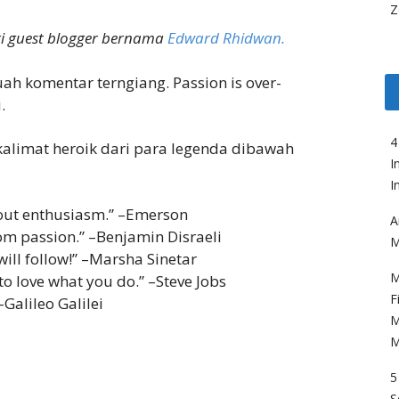
Z
ari guest blogger bernama
Edward Rhidwan.
buah komentar terngiang. Passion is over-
.
4
alimat heroik dari para legenda dibawah
I
I
hout enthusiasm.” –Emerson
A
rom passion.” –Benjamin Disraeli
M
ill follow!” –Marsha Sinetar
M
to love what you do.” –Steve Jobs
F
–Galileo Galilei
M
M
5
S