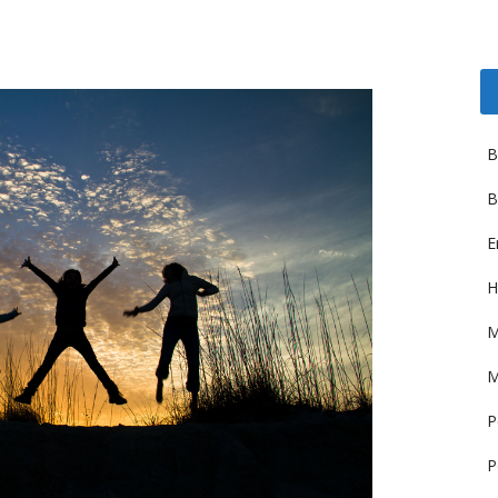
B
B
E
H
M
M
P
P