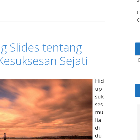
C
C
g Slides tentang
Kesuksesan Sejati
Hid
up
suk
ses
mu
lia
di
du