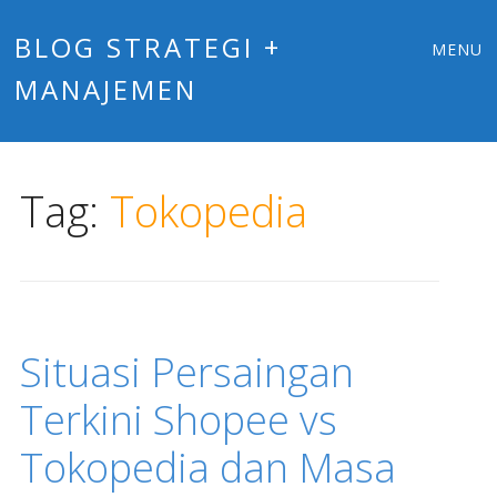
Main
Skip
BLOG STRATEGI +
MENU
to
MANAJEMEN
menu
content
Tag:
Tokopedia
Situasi Persaingan
Terkini Shopee vs
Tokopedia dan Masa