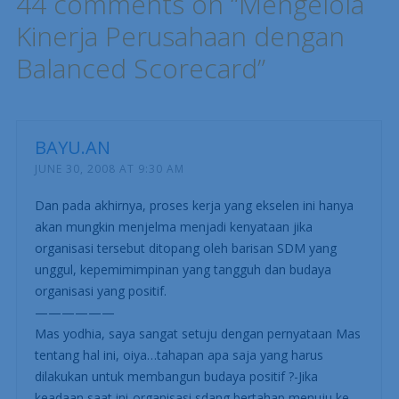
Post navigation
← Previous
Next →
44 comments on “
Mengelola
Kinerja Perusahaan dengan
Balanced Scorecard
”
BAYU.AN
JUNE 30, 2008 AT 9:30 AM
Dan pada akhirnya, proses kerja yang ekselen ini hanya
akan mungkin menjelma menjadi kenyataan jika
organisasi tersebut ditopang oleh barisan SDM yang
unggul, kepemimimpinan yang tangguh dan budaya