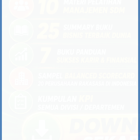
Sementara untuk aspek customer diterjemahkan
sebagai “public services” – dan aspek inilah yang menjadi
sasaran paling utama dari bsc government. Jadi aspek
proses dan aspek SDM diarahkan agar mampu
memberikan pelayanan optimal dalam arspek “public
services”.
Pingback:
Mengelola Kinerja Perusahaan
Dengan Scorecard « Ceomuda’s Weblog
Pingback:
Krisna HR Management Resources »
Blog Archive » Menerapkan Performance
Management Dashboard