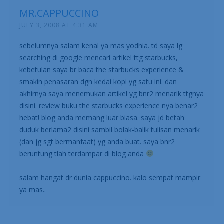
lebih maju kinerjanya.
Sorry mas kebanyakan…..salut…
Makasih banyak….
MR.CAPPUCCINO
JULY 3, 2008 AT 4:31 AM
sebelumnya salam kenal ya mas yodhia. td saya lg
searching di google mencari artikel ttg starbucks,
kebetulan saya br baca the starbucks experience &
smakin penasaran dgn kedai kopi yg satu ini. dan
akhirnya saya menemukan artikel yg bnr2 menarik ttgnya
disini. review buku the starbucks experience nya benar2
hebat! blog anda memang luar biasa. saya jd betah
duduk berlama2 disini sambil bolak-balik tulisan menarik
(dan jg sgt bermanfaat) yg anda buat. saya bnr2
beruntung tlah terdampar di blog anda