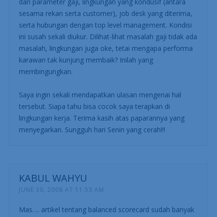
This is such a great article (again and again!)
Bisa request tidak? Mohon dunk untuk dibahas
mengenai cara mengukur tingkat kepuasan karyawan
(Employee Satisfaction Index)? Ini seringkali terbentur
dengan subjektifitas karyawan sendiri. Entah, melihat
dari parameter gaji, lingkungan yang kondusif (antara
sesama rekan serta customer), job desk yang diterima,
serta hubungan dengan top level management. Kondisi
ini susah sekali diukur. Dilihat-lihat masalah gaji tidak ada
masalah, lingkungan juga oke, tetai mengapa performa
karawan tak kunjung membaik? Inilah yang
membingungkan.
Saya ingin sekali mendapatkan ulasan mengenai hal
tersebut. Siapa tahu bisa cocok saya terapkan di
lingkungan kerja. Terima kasih atas paparannya yang
menyegarkan. Sungguh hari Senin yang cerah!!!