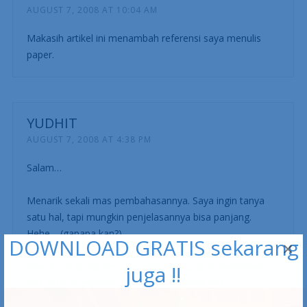
» Menerapkan Performance Management
Dashboard
YUDIS TIRA
AUGUST 7, 2008 AT 10:04 AM
Makasih artikel ini menambah referensi saya menulis
paper.
YUDHIT
AUGUST 7, 2008 AT 4:38 PM
DOWNLOAD GRATIS sekarang
×
Salam…
juga !!
Menarik sekali mas pembahasannya. Saya ingin tanya