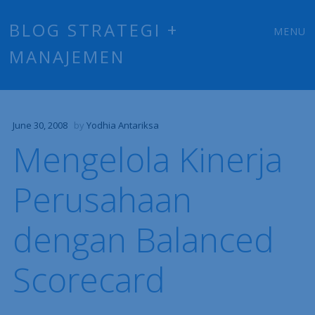
Main
Skip
BLOG STRATEGI +
MENU
to
MANAJEMEN
menu
content
June 30, 2008
by
Yodhia Antariksa
Mengelola Kinerja
Perusahaan
dengan Balanced
Scorecard