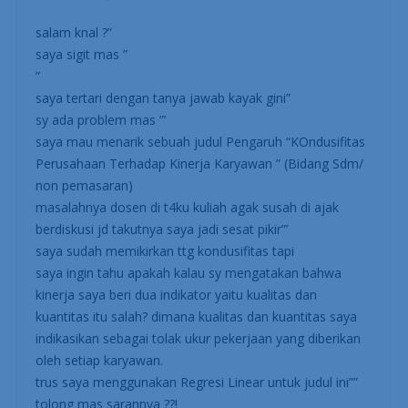
sampai ke bawah.
SIGIT
FEBRUARY 1, 2009 AT 12:38 AM
salam knal ?”
saya sigit mas ”
”
saya tertari dengan tanya jawab kayak gini”
sy ada problem mas ”’
saya mau menarik sebuah judul Pengaruh “KOndusifitas
Perusahaan Terhadap Kinerja Karyawan ” (Bidang Sdm/
non pemasaran)
masalahnya dosen di t4ku kuliah agak susah di ajak
berdiskusi jd takutnya saya jadi sesat pikir”’
saya sudah memikirkan ttg kondusifitas tapi
saya ingin tahu apakah kalau sy mengatakan bahwa