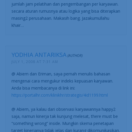
ERIMAN
JUNE 30, 2008 AT 6:18 PM
Bang Yodh, bagaimana caranya mengukur tingkat
kepuasan karyawan (employee satisfaction index)indeks
kultur organisasi (organizational culture index), ataupun
jumlah jam pelatihan dan pengembangan per karyawan.
secara aturan rumusnya atau logika yang bisa diterapkan
masing2 perusahaan. Makasih bang. Jazakumullahu
khair…
YODHIA ANTARIKSA
JULY 1, 2008 AT 7:31 AM
@ Abiem dan Eriman, saya pernah menulis bahasan
mengenai cara mengukur indeks kepuasan karyawan.
Anda bisa membacanya di link ini: