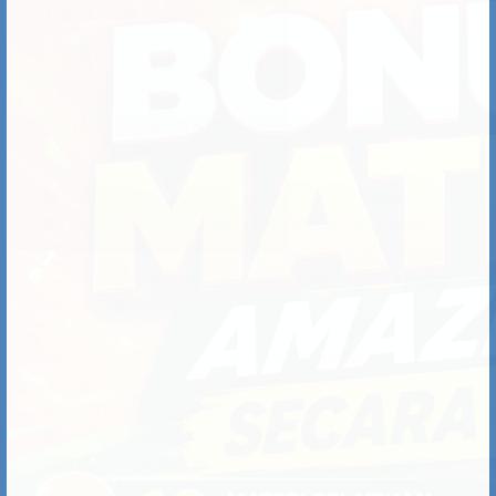
satu hal, tapi mungkin penjelasannya bisa panjang.
Hehe… (gapapa kan?)
Saya kerja di instansi pemerintah, trus pertanyaannya :
BSC bisa diterapkan di organisasi nirlaba ga?
Terima kasih sebelumnya untuk jawabannya…
YODHIA ANTARIKSA
AUGUST 8, 2008 AT 8:08 AM
@ Yudhit, ya bisa. Namun memang ada modifikasi yang
diperlukan dalam penataan perspektifnya. Dimana aspek
keuangan biasanya tidak lagi menjadi tujuan akhir,
namun lebih diarahkan pada pengelolaan anggaran yang
optimal dan efisien.