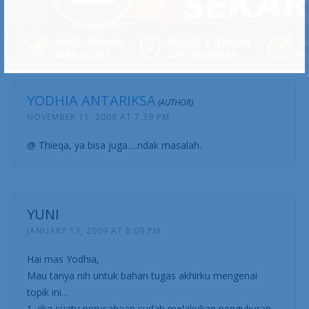
THIEQA
NOVEMBER 11, 2008 AT 9:55 AM
Mas Yodhia, apakah BSC bisa diterapkan pada yayasan
pendidikan dengan sistem laporan keuangan yang
tertutup, bahkan bagi karyawan sendiri, tentu saja
kecuali bagian keuangan =)… terima kasih.
YODHIA ANTARIKSA
NOVEMBER 11, 2008 AT 7:39 PM
@ Thieqa, ya bisa juga….ndak masalah.
YUNI