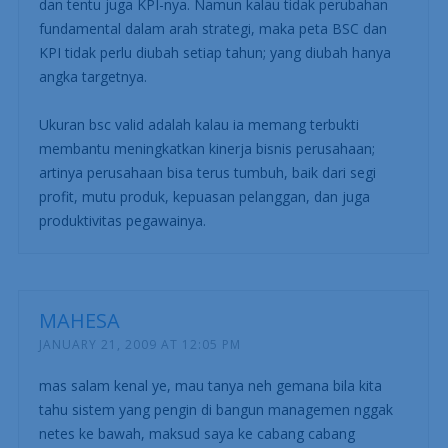
YODHIA ANTARIKSA
JANUARY 14, 2009 AT 5:52 AM
@ Yuni, kalau memang strategi perusahaan itu
mengalami perubahan, maka peta bsc-nya juga berubah
mengikutinya. Yang berubaha adalah sasaran strategis
dan tentu juga KPI-nya. Namun kalau tidak perubahan
fundamental dalam arah strategi, maka peta BSC dan
KPI tidak perlu diubah setiap tahun; yang diubah hanya
angka targetnya.
Ukuran bsc valid adalah kalau ia memang terbukti
membantu meningkatkan kinerja bisnis perusahaan;
artinya perusahaan bisa terus tumbuh, baik dari segi
profit, mutu produk, kepuasan pelanggan, dan juga
produktivitas pegawainya.