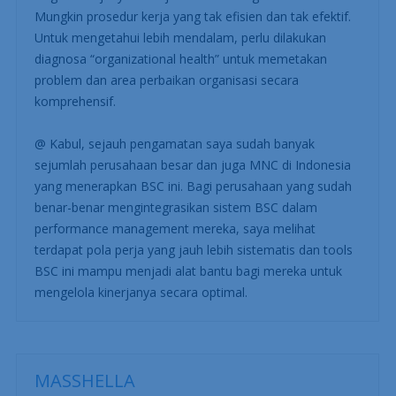
https://portalhr.com/klinikhr/strategis/4id1199.html
@ Abiem, ya kalau dari observasi karyawannya happy2
saja, namun kinerja tak kunjung melesat, there must be
“something wrong” inside. Mungkin skema penetapan
target kinerjanya tidak jelas dan kurang dikomunikasikan.
Mungkin prosedur kerja yang tak efisien dan tak efektif.
Untuk mengetahui lebih mendalam, perlu dilakukan
diagnosa “organizational health” untuk memetakan
problem dan area perbaikan organisasi secara
komprehensif.
@ Kabul, sejauh pengamatan saya sudah banyak
sejumlah perusahaan besar dan juga MNC di Indonesia
yang menerapkan BSC ini. Bagi perusahaan yang sudah
benar-benar mengintegrasikan sistem BSC dalam
performance management mereka, saya melihat
terdapat pola perja yang jauh lebih sistematis dan tools
BSC ini mampu menjadi alat bantu bagi mereka untuk