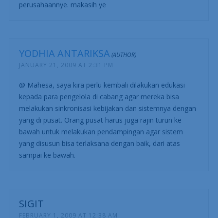
MAHESA
JANUARY 21, 2009 AT 12:05 PM
mas salam kenal ye, mau tanya neh gemana bila kita
tahu sistem yang pengin di bangun managemen nggak
netes ke bawah, maksud saya ke cabang cabang
perusahaannye. makasih ye
YODHIA ANTARIKSA
JANUARY 21, 2009 AT 2:31 PM
@ Mahesa, saya kira perlu kembali dilakukan edukasi
kepada para pengelola di cabang agar mereka bisa
melakukan sinkronisasi kebijakan dan sistemnya dengan
yang di pusat. Orang pusat harus juga rajin turun ke
bawah untuk melakukan pendampingan agar sistem
yang disusun bisa terlaksana dengan baik, dari atas