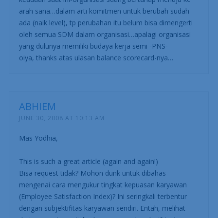
organisasi yang positif.
——————
Mas yodhia, saya sangat setuju dengan pernyataan Mas
tentang hal ini, oiya…tahapan apa saja yang harus
dilakukan untuk membangun budaya positif ?-Jika
keadaan saat ini-organisasi sdang bertahap menuju ke
arah sana…dalam arti komitmen untuk berubah sudah
ada (naik level), tp perubahan itu belum bisa dimengerti
oleh semua SDM dalam organisasi…apalagi organisasi
yang dulunya memiliki budaya kerja semi -PNS-
oiya, thanks atas ulasan balance scorecard-nya…
ABHIEM
JUNE 30, 2008 AT 10:13 AM
Mas Yodhia,