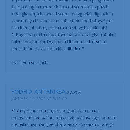
JANUARY 13, 2009 AT 8:09 PM
Hai mas Yodhia,
Mau tanya nih untuk bahan tugas akhirku mengenai
topik ini…
1. jika suatu perusahaan sudah melakukan pengukuran
kinerja dengan metode balanced scorecard, apakah
kerangka kerja balanced scorecard yg telah digunakan
sebelumnya bisa berubah untuk tahun berikutnya? jika
bisa berubah-ubah, maka manakah yg bisa diubah?
2. Bagaimana kita dapat tahu bahwa kerangka alat ukur
balanced scorecard yg sudah kita buat untuk suatu
perusahaan itu valid dan bisa diterima?
thank you so much…