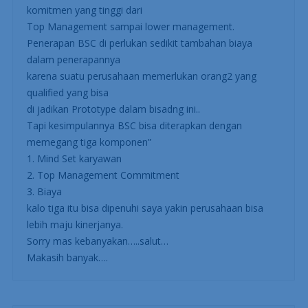
saya kasih sedikit ulasan…..(Minta Izin ya mas)
BSC tidak selamanya mudah diterapkan di sebuah
perusahaan, apalagi
perusahaan yang karyawannya mempunyai Mind set
yang buruk
(Istilahnya karyawan Pemda), untuk itu diperlukan
komitmen yang tinggi dari
Top Management sampai lower management.
Penerapan BSC di perlukan sedikit tambahan biaya
dalam penerapannya
karena suatu perusahaan memerlukan orang2 yang
qualified yang bisa
di jadikan Prototype dalam bisadng ini..
Tapi kesimpulannya BSC bisa diterapkan dengan
memegang tiga komponen”
1. Mind Set karyawan
2. Top Management Commitment
3. Biaya
kalo tiga itu bisa dipenuhi saya yakin perusahaan bisa