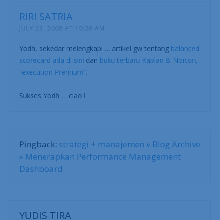
powerfull…..Bayangan saya, mungkin someday saya bisa
kasih free workshop untuk UKM yang ingin menerapkan
Bsc.
RIRI SATRIA
JULY 23, 2008 AT 10:26 AM
Yodh, sekedar melengkapi … artikel gw tentang
balanced
scorecard ada di sini
dan
buku terbaru Kaplan & Norton,
“execution Premium”
.
Sukses Yodh … ciao !
Pingback:
strategi + manajemen » Blog Archive