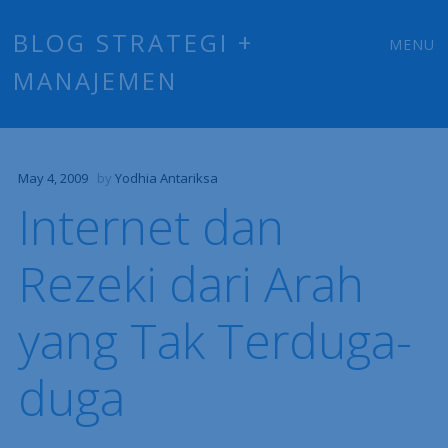
Main
Skip
BLOG STRATEGI +
MENU
to
MANAJEMEN
menu
content
May 4, 2009
by
Yodhia Antariksa
Internet dan
Rezeki dari Arah
yang Tak Terduga-
duga