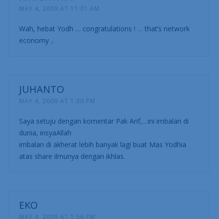
MAY 4, 2009 AT 11:01 AM
Wah, hebat Yodh … congratulations ! … that’s network
economy ..
JUHANTO
MAY 4, 2009 AT 1:30 PM
Saya setuju dengan komentar Pak Arif,…ini imbalan di
dunia, insyaAllah
imbalan di akherat lebih banyak lagi buat Mas Yodhia
atas share ilmunya dengan ikhlas.
EKO
MAY 4, 2009 AT 1:56 PM