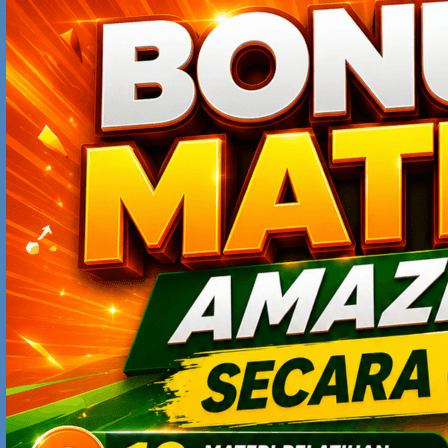
OTAKKRIPUT
MAY 6, 2009 AT 9:06 AM
…hanya yang memiliki gagasan terbaik lah yang akan
menjadi pemenang.
PAKULANGIT
MAY 6, 2009 AT 9:09 AM
Selamat Mas Yodhia…
Rezeki selalu datang pada saatnya dan dari arah yang
tidak pernah disangka, ini sudah kehendak Yang Kuasa.
Kalau begitu Mas Yodhia berjodoh dengan Pak
Yudhoyono, 4 kata pertama dari nama kalian hampir
sama..