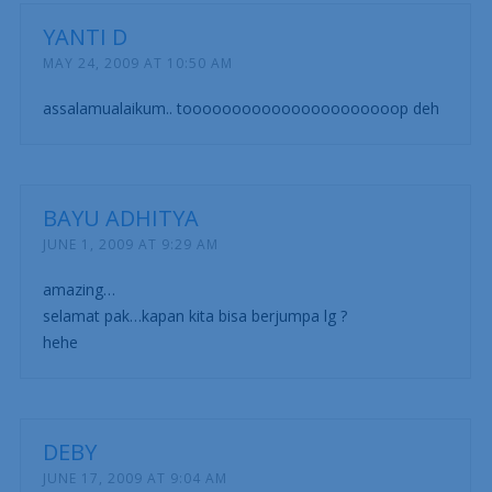
YANTI D
MAY 24, 2009 AT 10:50 AM
assalamualaikum.. toooooooooooooooooooooop deh
BAYU ADHITYA
JUNE 1, 2009 AT 9:29 AM
amazing…
selamat pak…kapan kita bisa berjumpa lg ?
hehe
DEBY
JUNE 17, 2009 AT 9:04 AM