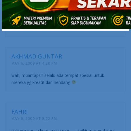
ADHIEPUTRA
MAY 6, 2009 AT 11:40 AM
selamat bang yodhia
AKHMAD GUNTAR
MAY 6, 2009 AT 4:20 PM
wah, muantaps!!! selalu ada tempat spesial untuk
mereka yg kreatif dan nendang
FAHRI
MAY 6, 2009 AT 8:22 PM
rizki emang ga kemana ya mas… sy pikir mas yod juga