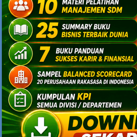
AGUS MUPLA
MAY 6, 2009 AT 10:14 AM
wah…ruarrr biasa… memang Pak Yod ini saya perhatikan
selain memiliki kecerdasan intelektual, juga kecerdasan
meracik kata (linguistik) yg ruarr biasa… selamat Pak
Yod…
AMELIA ROSE
MAY 6, 2009 AT 11:20 AM
Selamat pak Yodhia, terima kasih juga atas sharing
‘dapat rejekinya’ ini, jadi menginspirasi yang lain juga.