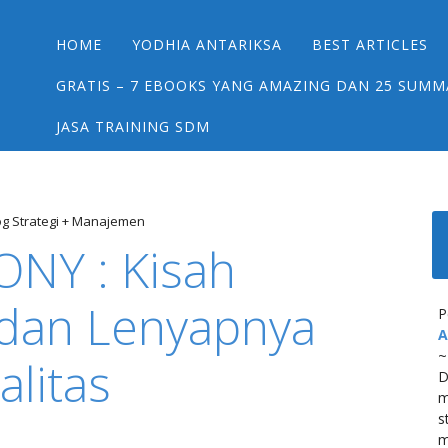
Main menu
Skip
HOME
YODHIA ANTARIKSA
BEST ARTICLES
to
content
GRATIS – 7 EBOOKS YANG AMAZING DAN 25 SUMM
JASA TRAINING SDM
og Strategi + Manajemen
SONY : Kisah
 dan Lenyapnya
P
A
~
alitas
D
m
s
m