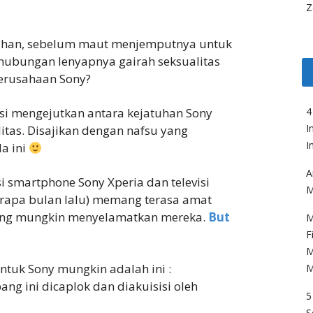
Z
han, sebelum maut menjemputnya untuk
hubungan lenyapnya gairah seksualitas
erusahaan Sony?
lasi mengejutkan antara kejatuhan Sony
4
I
itas. Disajikan dengan nafsu yang
I
a ini
A
i smartphone Sony Xperia dan televisi
M
erapa bulan lalu) memang terasa amat
 yang mungkin menyelamatkan mereka.
But
M
F
M
ntuk Sony mungkin adalah ini :
M
g ini dicaplok dan diakuisisi oleh
5
S