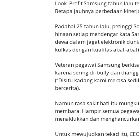
Look. Profit Samsung tahun lalu te
Betapa jauhnya perbedaan kinerja
Padahal 25 tahun lalu, petinggi S
hinaan setiap mendengar kata Sa
dewa dalam jagat elektronik dun
kulkas dengan kualitas abal-abal)
Veteran pegawai Samsung berkisah
karena sering di-bully dan diang
(“Disitu kadang kami merasa sedi
bercerita).
Namun rasa sakit hati itu mungk
membara. Hampir semua pegawai
menaklukkan dan menghancurkan S
Untuk mewujudkan tekad itu, CE