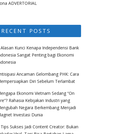
ona ADVERTORIAL
RECENT POSTS
 Alasan Kunci Kenapa Independensi Bank
ndonesia Sangat Penting bagi Ekonomi
ndonesia
ntisipasi Ancaman Gelombang PHK: Cara
empersiapkan Diri Sebelum Terlambat
engapa Ekonomi Vietnam Sedang “On
ire”? Rahasia Kebijakan Industri yang
engubah Negara Berkembang Menjadi
agnet Investasi Dunia
 Tips Sukses Jadi Content Creator: Bukan
ekadar Viral, Tapi Bisa Bertahan Lama