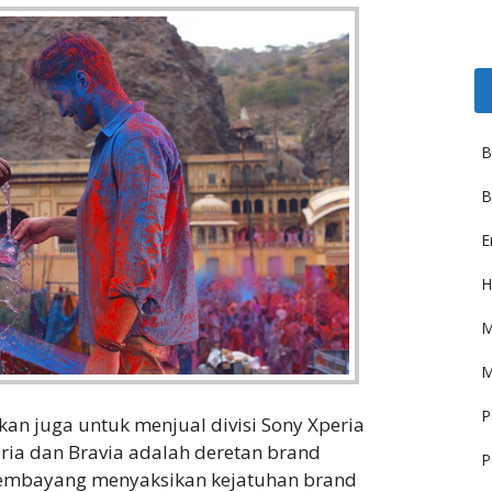
B
B
E
H
M
M
P
kan juga untuk menjual divisi Sony Xperia
Xperia dan Bravia adalah deretan brand
P
membayang menyaksikan kejatuhan brand