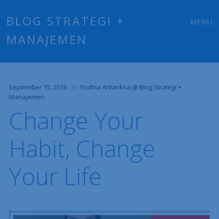
Main
Skip
BLOG STRATEGI +
MENU
to
MANAJEMEN
menu
content
September 15, 2016
by
Yodhia Antariksa @ Blog Strategi +
Manajemen
Change Your
Habit, Change
Your Life