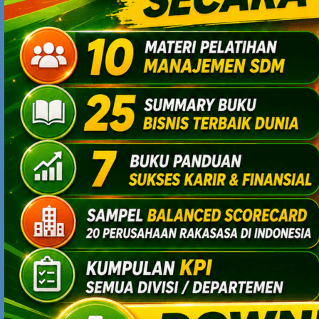
dibangun itu menjadi habit yang permanen ya Kang?
Terima kasih
https://manajemenkeuangan.net/
Blog Referensi Manajemen, Keuangan+Akuntansi
Comments are closed.
MAN BEHIND THE BLOG
Pengelola blog ini adalah
Yodhia Antariksa, msc in hr
management
.
~
Di-update
secara rutin
, blog ini menghidangkan sajian
maknyus tentang strategi bisnis, karir, entrepreneurship, dan