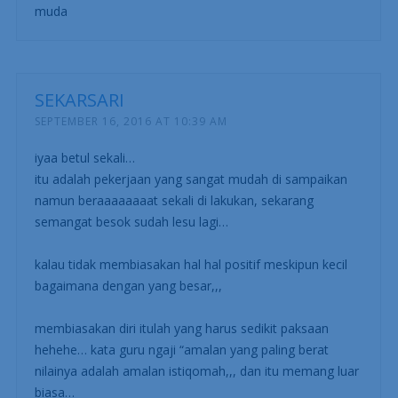
muda
SEKARSARI
SEPTEMBER 16, 2016 AT 10:39 AM
iyaa betul sekali…
itu adalah pekerjaan yang sangat mudah di sampaikan
namun beraaaaaaaat sekali di lakukan, sekarang
semangat besok sudah lesu lagi…
kalau tidak membiasakan hal hal positif meskipun kecil
bagaimana dengan yang besar,,,
membiasakan diri itulah yang harus sedikit paksaan
hehehe… kata guru ngaji “amalan yang paling berat
nilainya adalah amalan istiqomah,,, dan itu memang luar
biasa…