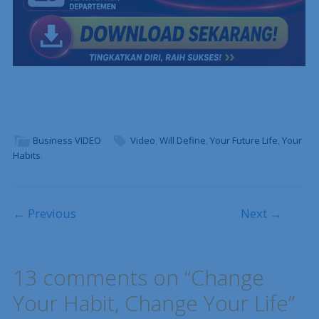
Business VIDEO
Video
,
Will Define
,
Your Future Life
,
Your
Habits
.
Post navigation
← Previous
Next →
13 comments on “
Change
Your Habit, Change Your Life
”