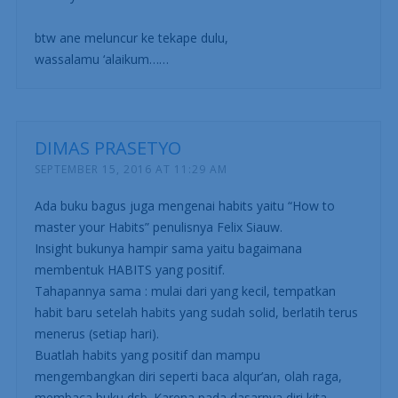
btw ane meluncur ke tekape dulu,
wassalamu ‘alaikum……
DIMAS PRASETYO
SEPTEMBER 15, 2016 AT 11:29 AM
Ada buku bagus juga mengenai habits yaitu “How to
master your Habits” penulisnya Felix Siauw.
Insight bukunya hampir sama yaitu bagaimana
membentuk HABITS yang positif.
Tahapannya sama : mulai dari yang kecil, tempatkan
habit baru setelah habits yang sudah solid, berlatih terus
menerus (setiap hari).
Buatlah habits yang positif dan mampu
mengembangkan diri seperti baca alqur’an, olah raga,
membaca buku dsb. Karena pada dasarnya diri kita