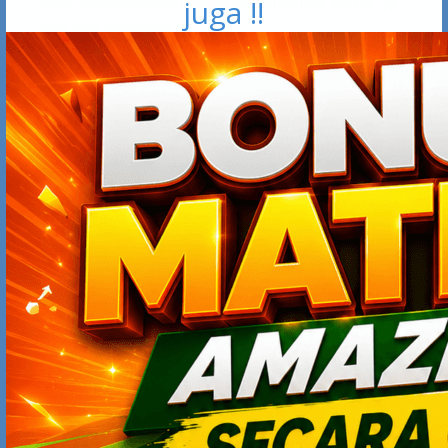
juga !!
pekerja/karyawan/pengusaha untuk menjadi sukses, yg
saya lupa penulisnya…
saya mo shaare tentang ebook 49 habit jualan online
Melalui Ebook bisnis karya @TipsJualOnline ini, tidak
hanya ditunjukan aksi-aksi apa saja yang harus Anda
lakukan, tapi juga beragam hal yang perlu dibiasakan
untuk meningkatkan omset bisnis online Anda cek
https://bit.ly/49habitjualonline
WADIYO
SEPTEMBER 19, 2016 AT 1:05 PM
Wow banget dan sangat powerful Kang.
Dibutuhkan waktu berapa lama agar habit yang sudah