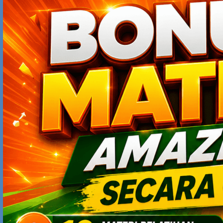
Aplikasi Mesin Cari Penjual Terdekat.
Bisa didownload di Google Play Store:
https://bit.ly/selada
semakin sering scroll2, klik2 terutama scroll dan klik,
akan semakin besar kemungkinan keuntungan yang
dapat saya peroleh.
Saya sangat berharap agar pengguna smart phone
scroll2 dan klik2 aplikasi yang saya buat.
SILAMEDIA
JANUARY 22, 2019 AT 5:06 PM
Penggunaan smartphone hampir sama kaya memakai