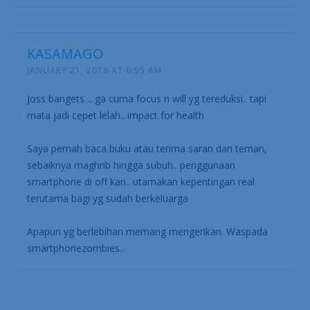
KASAMAGO
JANUARY 21, 2019 AT 6:55 AM
Joss bangets… ga cuma focus n will yg tereduksi.. tapi
mata jadi cepet lelah.. impact for health
Saya pernah baca buku atau terima saran dari teman,
sebaiknya maghrib hingga subuh.. penggunaan
smartphone di off kan.. utamakan kepentingan real
terutama bagi yg sudah berkeluarga
Apapun yg berlebihan memang mengerikan. Waspada
smartphonezombies..