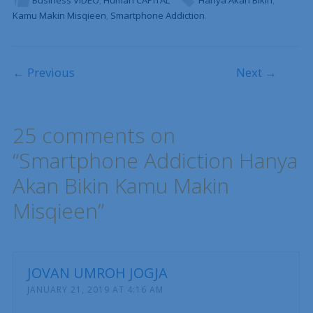
Business VIDEO
,
Human CAPITAL
Hanya Akan Bikin
,
Kamu Makin Misqieen
,
Smartphone Addiction
.
Post navigation
← Previous
Next →
25 comments on
“
Smartphone Addiction Hanya
Akan Bikin Kamu Makin
Misqieen
”
JOVAN UMROH JOGJA
JANUARY 21, 2019 AT 4:16 AM