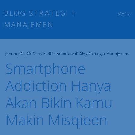
Main
Skip
BLOG STRATEGI +
MENU
to
MANAJEMEN
menu
content
January 21, 2019
by
Yodhia Antariksa @ Blog Strategi + Manajemen
Smartphone
Addiction Hanya
Akan Bikin Kamu
Makin Misqieen