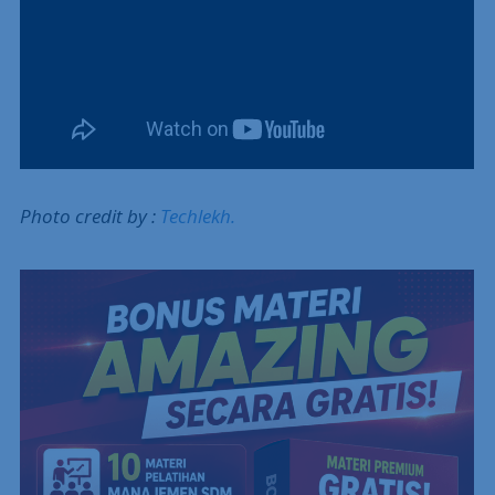
Photo credit by :
Techlekh.