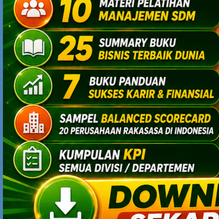
sangat masuk akal. banyak kisah yg membuktikan itu…
orang miskin jadi kaya. paling enggak keluar dari
kejepitan finansial..ga susah terus
.
Comments are closed.
MAN BEHIND THE BLOG
Pengelola blog ini adalah
Yodhia Antariksa, msc in hr
management
.
~
Di-update
secara rutin
, blog ini menghidangkan sajian