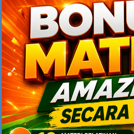
sustain long term
Salam sukses
https://umrahjogja.com
RUMAHMEBEL.ID
MARCH 8, 2019 AT 7:00 PM
Kalau anda tidak tahu, tidak memprioritaskan
Bagaimana Tidur pun Dapat Uang…, maka Anda akan
Terus Bekerja Seumur Hidup.
ANDRES
MARCH 9, 2019 AT 3:16 PM