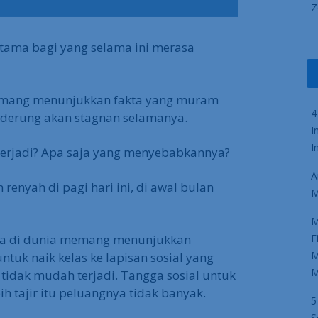
Z
erutama bagi yang selama ini merasa
emang menunjukkan fakta yang muram
4
enderung akan stagnan selamanya.
I
I
terjadi? Apa saja yang menyebabkannya?
A
renyah di pagi hari ini, di awal bulan
M
M
ara di dunia memang menunjukkan
F
M
ntuk naik kelas ke lapisan sosial yang
M
tidak mudah terjadi. Tangga sosial untuk
ih tajir itu peluangnya tidak banyak.
5
S