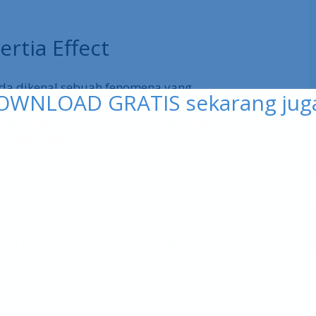
ertia Effect
ada dikenal sebuah fenomena yang
rtinya : ternyata manusia itu secara
anan status quo, dan cenderung malas
erilaku baru.
 jutaan orang bertekad mau diet, namun
plin untuk benar-benar melakukannya
kad mau rajin olahraga biar tubuh bugar,
ar-benar melakukannya (lebih dari 80%
 mulai saja kok malasnya setengah mati