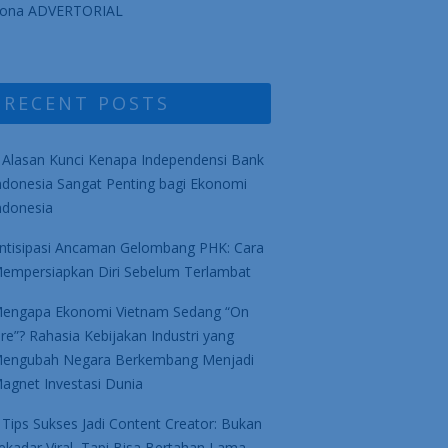
ona ADVERTORIAL
RECENT POSTS
 Alasan Kunci Kenapa Independensi Bank
ndonesia Sangat Penting bagi Ekonomi
ndonesia
ntisipasi Ancaman Gelombang PHK: Cara
empersiapkan Diri Sebelum Terlambat
engapa Ekonomi Vietnam Sedang “On
ire”? Rahasia Kebijakan Industri yang
engubah Negara Berkembang Menjadi
agnet Investasi Dunia
 Tips Sukses Jadi Content Creator: Bukan
ekadar Viral, Tapi Bisa Bertahan Lama