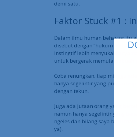
demi satu.
Faktor Stuck #1 : In
Dalam ilmu human behavior itu 
disebut dengan “hukum inersia”. A
instingtif lebih menyukai kenyam
untuk bergerak memulai sebuah p
Coba renungkan, tiap minggu ada
hanya segelintir yang punya disi
dengan tekun.
Juga ada jutaan orang yang berte
namun hanya segelintir yang ben
ngeles dan bilang saya baru mau
ya).