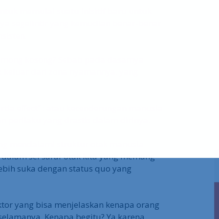
ntuk memulai suatu inisitif baru untuk
a segelintir yang kemudian benar-benar
sisten.
 omong kosong? Sebab pada dasarnya
 keluar dari zona nyamannya, yang
rtia effect” : atau kecenderungan manusia
n perilaku yang drastis dalam dirinya.
ang mendalami struktur otak manusia
 dalam sel saraf otak kita yang memang
bih suka dengan status quo yang
faktor yang bisa menjelaskan kenapa orang
selamanya. Kenapa begitu? Ya karena