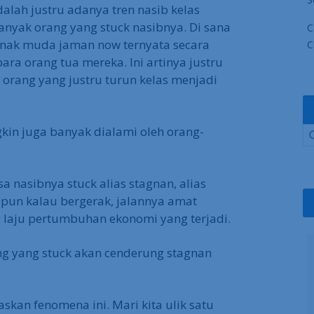
alah justru adanya tren nasib kelas
nyak orang yang stuck nasibnya. Di sana
C
anak muda jaman now ternyata secara
C
ara orang tua mereka. Ini artinya justru
 orang yang justru turun kelas menjadi
kin juga banyak dialami oleh orang-
a nasibnya stuck alias stagnan, alias
upun kalau bergerak, jalannya amat
 laju pertumbuhan ekonomi yang terjadi.
g yang stuck akan cenderung stagnan
OWNLOAD GRATIS sekarang juga 
skan fenomena ini. Mari kita ulik satu