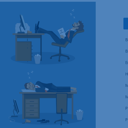
B
B
E
H
M
M
P
P