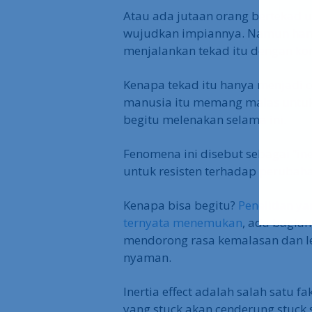
Atau ada jutaan orang bertekad u
wujudkan impiannya. Namun hany
menjalankan tekad itu dengan kon
Kenapa tekad itu hanya menjadi
manusia itu memang malas untuk
begitu melenakan selama ini.
Fenomena ini disebut sebagai “ine
untuk resisten terhadap perubaha
Kenapa bisa begitu?
Penelitian y
ternyata menemukan
, ada bagian
mendorong rasa kemalasan dan le
nyaman.
Inertia effect adalah salah satu 
yang stuck akan cenderung stuck 