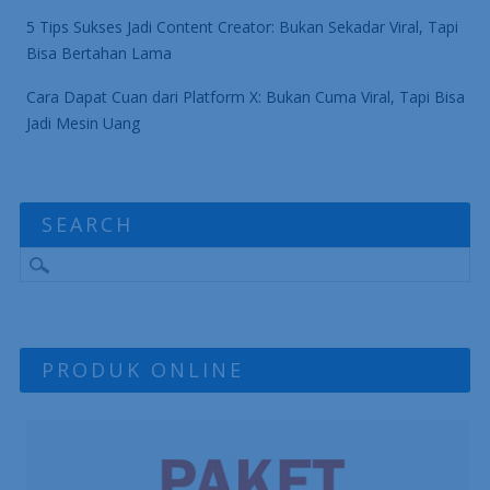
5 Tips Sukses Jadi Content Creator: Bukan Sekadar Viral, Tapi
Bisa Bertahan Lama
Cara Dapat Cuan dari Platform X: Bukan Cuma Viral, Tapi Bisa
Jadi Mesin Uang
SEARCH
PRODUK ONLINE