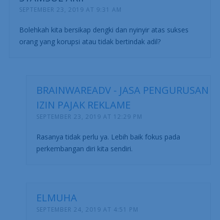
SEPTEMBER 23, 2019 AT 9:31 AM
Bolehkah kita bersikap dengki dan nyinyir atas sukses
orang yang korupsi atau tidak bertindak adil?
BRAINWAREADV - JASA PENGURUSAN
IZIN PAJAK REKLAME
SEPTEMBER 23, 2019 AT 12:29 PM
Rasanya tidak perlu ya. Lebih baik fokus pada
perkembangan diri kita sendiri.
ELMUHA
SEPTEMBER 24, 2019 AT 4:51 PM