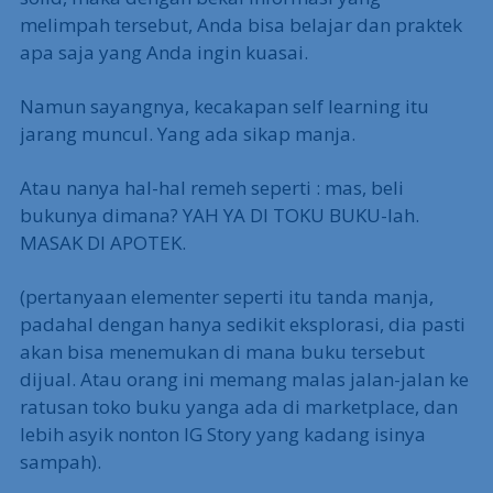
melimpah tersebut, Anda bisa belajar dan praktek
apa saja yang Anda ingin kuasai.
Namun sayangnya, kecakapan self learning itu
jarang muncul. Yang ada sikap manja.
Atau nanya hal-hal remeh seperti : mas, beli
bukunya dimana? YAH YA DI TOKU BUKU-lah.
MASAK DI APOTEK.
(pertanyaan elementer seperti itu tanda manja,
padahal dengan hanya sedikit eksplorasi, dia pasti
akan bisa menemukan di mana buku tersebut
dijual. Atau orang ini memang malas jalan-jalan ke
ratusan toko buku yanga ada di marketplace, dan
lebih asyik nonton IG Story yang kadang isinya
sampah).