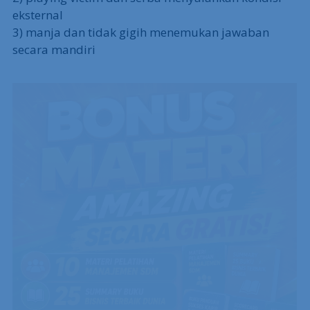
eksternal
3) manja dan tidak gigih menemukan jawaban
secara mandiri