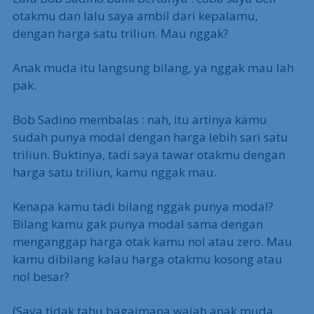
otakmu dan lalu saya ambil dari kepalamu,
dengan harga satu triliun. Mau nggak?
Anak muda itu langsung bilang, ya nggak mau lah
pak.
Bob Sadino membalas : nah, itu artinya kamu
sudah punya modal dengan harga lebih sari satu
triliun. Buktinya, tadi saya tawar otakmu dengan
harga satu triliun, kamu nggak mau.
Kenapa kamu tadi bilang nggak punya modal?
Bilang kamu gak punya modal sama dengan
menganggap harga otak kamu nol atau zero. Mau
kamu dibilang kalau harga otakmu kosong atau
nol besar?
(Saya tidak tahu bagaimana wajah anak muda