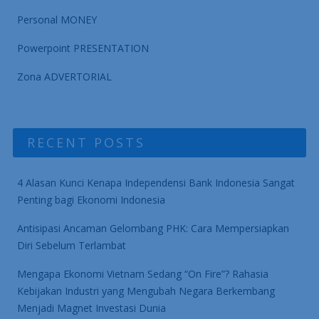
Personal MONEY
Powerpoint PRESENTATION
Zona ADVERTORIAL
RECENT POSTS
4 Alasan Kunci Kenapa Independensi Bank Indonesia Sangat
Penting bagi Ekonomi Indonesia
Antisipasi Ancaman Gelombang PHK: Cara Mempersiapkan
Diri Sebelum Terlambat
Mengapa Ekonomi Vietnam Sedang “On Fire”? Rahasia
Kebijakan Industri yang Mengubah Negara Berkembang
Menjadi Magnet Investasi Dunia