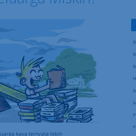
B
B
E
H
M
M
P
P
uarga kaya ternyata lebih