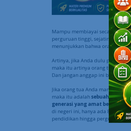
Mampu membiayai secara mandiri
perguruan tinggi, sejatinya meru
menunjukkan bahwa orang tua ki
Artinya, jika Anda dulu pernah bi
maka itu artinya orang tua Anda
Dan jangan anggap ini biasa-biasa
Jika orang tua Anda mampu membi
maka itu adalah
sebuah privili
generasi yang amat beruntung 
di negeri ini, hanya ada 8,5% or
pendidikan hingga perguruan tin