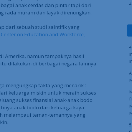
Z
agai anak cerdas dan pintar tapi dari
ang rada muram dan layak direnungkan.
 dari sebuah studi saintifik yang
 Center on Education and Workforce,
4
I
 di Amerika, namun tampaknya hasil
I
t itu dilakukan di berbagai negara lainnya
A
M
u juga mengungkap fakta yang menarik :
M
dari keluarga miskin untuk meraih sukses
F
eluang sukses finansial anak-anak bodo
M
rtinya anak bodo dari keluarga kaya
M
auh melampaui teman-temannya yang
kin.
5
S