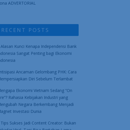
ona ADVERTORIAL
RECENT POSTS
 Alasan Kunci Kenapa Independensi Bank
ndonesia Sangat Penting bagi Ekonomi
ndonesia
ntisipasi Ancaman Gelombang PHK: Cara
empersiapkan Diri Sebelum Terlambat
engapa Ekonomi Vietnam Sedang “On
ire”? Rahasia Kebijakan Industri yang
engubah Negara Berkembang Menjadi
agnet Investasi Dunia
 Tips Sukses Jadi Content Creator: Bukan
ekadar Viral, Tapi Bisa Bertahan Lama