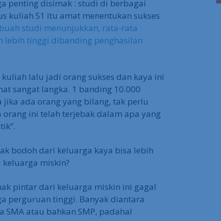
ga penting disimak : studi di berbagai
us kuliah S1 itu amat menentukan sukses
buah studi menunjukkan, rata-rata
h lebih tinggi dibanding penghasilan
kuliah lalu jadi orang sukses dan kaya ini
at sangat langka. 1 banding 10.000
 jika ada orang yang bilang, tak perlu
a orang ini telah terjebak dalam apa yang
ik”.
k bodoh dari keluarga kaya bisa lebih
i keluarga miskin?
nak pintar dari keluarga miskin ini gagal
a perguruan tinggi. Banyak diantara
ga SMA atau bahkan SMP, padahal