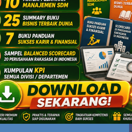
 anak-anak untuk bisa kuliah hingga
pakan salah satu indikator untuk
ta itu lumayan berkecukupan.
sa kuliah S1 dengan biaya orang tua Anda,
 masuk dalam kategori keluarga mampu.
 saja.
aya kuliah S1 Anda hingga selesai,
ge yang amat berharga. Anda termasuk
jika memang pernah lulus kuliah
. Sebab
ang yang beruntung pernah menikmati
ggi.