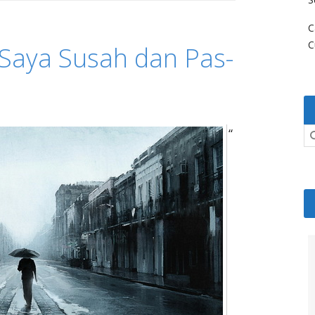
C
C
Saya Susah dan Pas-
“