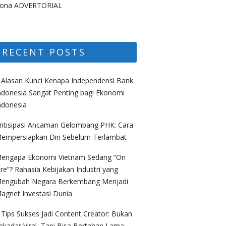
ona ADVERTORIAL
RECENT POSTS
 Alasan Kunci Kenapa Independensi Bank
ndonesia Sangat Penting bagi Ekonomi
ndonesia
ntisipasi Ancaman Gelombang PHK: Cara
empersiapkan Diri Sebelum Terlambat
engapa Ekonomi Vietnam Sedang “On
ire”? Rahasia Kebijakan Industri yang
engubah Negara Berkembang Menjadi
agnet Investasi Dunia
 Tips Sukses Jadi Content Creator: Bukan
ekadar Viral, Tapi Bisa Bertahan Lama