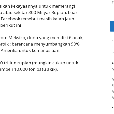
Z
sikan kekayaannya untuk memerangi
a atau sekitar 300 Milyar Rupiah. Luar
 Facebook tersebut masih kalah jauh
erikut ini
com Meksiko, duda yang memiliki 6 anak,
4
eroik : berencana menyumbangkan 90%
I
r Amerika untuk kemanusiaan.
I
00 triliun rupiah (mungkin cukup untuk
A
eli 10.000 ton batu akik).
M
M
F
M
M
5
S