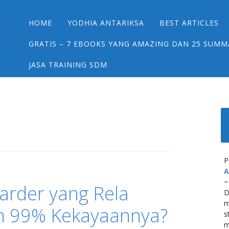
Main menu
Skip
HOME
YODHIA ANTARIKSA
BEST ARTICLES
to
content
GRATIS – 7 EBOOKS YANG AMAZING DAN 25 SUMM
JASA TRAINING SDM
P
A
~
arder yang Rela
D
m
 99% Kekayaannya?
s
m