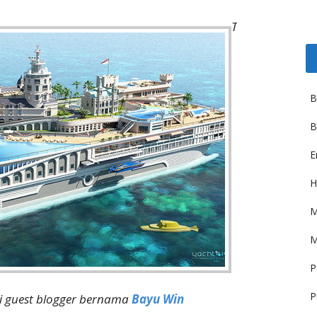
T
B
B
E
H
M
M
P
P
ri guest blogger bernama
Bayu Win