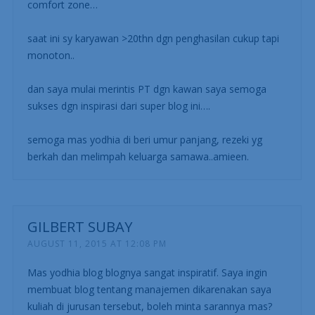
comfort zone…
saat ini sy karyawan >20thn dgn penghasilan cukup tapi
monoton..
dan saya mulai merintis PT dgn kawan saya semoga
sukses dgn inspirasi dari super blog ini….
semoga mas yodhia di beri umur panjang, rezeki yg
berkah dan melimpah keluarga samawa..amieen.
GILBERT SUBAY
AUGUST 11, 2015 AT 12:08 PM
Mas yodhia blog blognya sangat inspiratif. Saya ingin
membuat blog tentang manajemen dikarenakan saya
kuliah di jurusan tersebut, boleh minta sarannya mas?