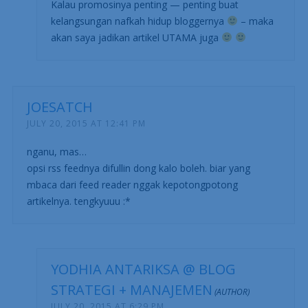
Kalau promosinya penting — penting buat
kelangsungan nafkah hidup bloggernya
– maka
akan saya jadikan artikel UTAMA juga
JOESATCH
JULY 20, 2015 AT 12:41 PM
nganu, mas…
opsi rss feednya difullin dong kalo boleh. biar yang
mbaca dari feed reader nggak kepotongpotong
artikelnya. tengkyuuu :*
YODHIA ANTARIKSA @ BLOG
STRATEGI + MANAJEMEN
JULY 20, 2015 AT 6:29 PM