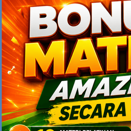
5 Tips Sukses Jadi Content Creator: Bukan Sekadar Viral, Tapi
Bisa Bertahan Lama
Cara Dapat Cuan dari Platform X: Bukan Cuma Viral, Tapi Bisa
Jadi Mesin Uang
SEARCH
PRODUK ONLINE