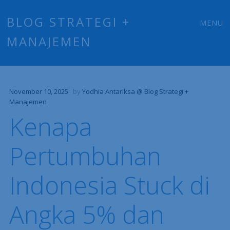
Main
Skip
BLOG STRATEGI +
MENU
to
MANAJEMEN
menu
content
November 10, 2025
by
Yodhia Antariksa @ Blog Strategi +
Manajemen
Kenapa
Pertumbuhan
Indonesia Stuck di
Angka 5% dan