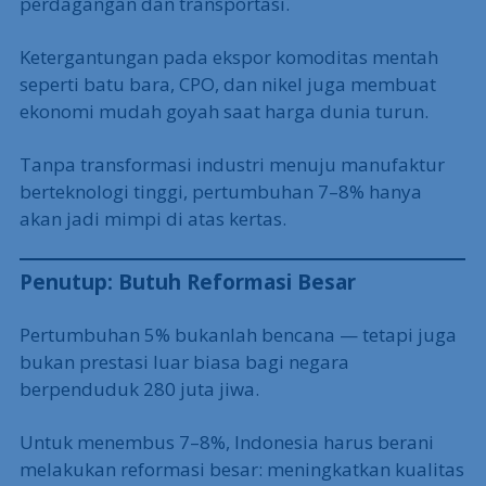
sektor industri manufaktur — yang seharusnya jadi
motor utama — justru stagnan di kisaran 18–19%.
Sebaliknya, sektor jasa tumbuh cepat tapi sebagian
besar bernilai tambah rendah, seperti
perdagangan dan transportasi.
Ketergantungan pada ekspor komoditas mentah
seperti batu bara, CPO, dan nikel juga membuat
ekonomi mudah goyah saat harga dunia turun.
Tanpa transformasi industri menuju manufaktur
berteknologi tinggi, pertumbuhan 7–8% hanya
akan jadi mimpi di atas kertas.
Penutup: Butuh Reformasi Besar
Pertumbuhan 5% bukanlah bencana — tetapi juga