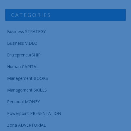
management
.
~
Di-update
secara rutin
, blog ini menghidangkan sajian
maknyus tentang strategi bisnis, karir, entrepreneurship, dan
management skills.
CATEGORIES
Business STRATEGY
Business VIDEO
EntrepreneurSHIP
Human CAPITAL
Management BOOKS
Management SKILLS