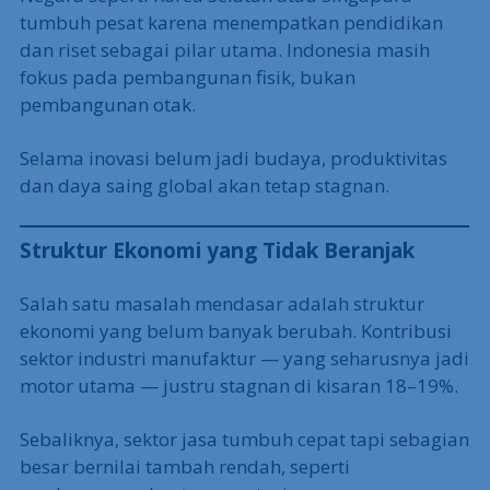
Banyak lulusan perguruan tinggi belum siap kerja,
sementara riset dan inovasi industri masih minim.
Kolaborasi antara universitas, pemerintah, dan
sektor swasta juga lemah.
Negara seperti Korea Selatan atau Singapura
tumbuh pesat karena menempatkan pendidikan
dan riset sebagai pilar utama. Indonesia masih
fokus pada pembangunan fisik, bukan
pembangunan otak.
Selama inovasi belum jadi budaya, produktivitas
dan daya saing global akan tetap stagnan.
Struktur Ekonomi yang Tidak Beranjak
Salah satu masalah mendasar adalah struktur
ekonomi yang belum banyak berubah. Kontribusi