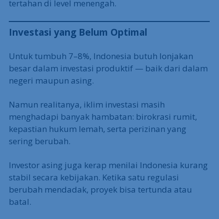
barang lambat, biaya energi mahal, dan rantai
pasok belum efisien.
Selama hambatan logistik dan infrastruktur ini
belum tuntas, pertumbuhan ekonomi akan selalu
tertahan di level menengah.
Investasi yang Belum Optimal
Untuk tumbuh 7–8%, Indonesia butuh lonjakan
besar dalam investasi produktif — baik dari dalam
negeri maupun asing.
Namun realitanya, iklim investasi masih
menghadapi banyak hambatan: birokrasi rumit,
kepastian hukum lemah, serta perizinan yang
sering berubah.