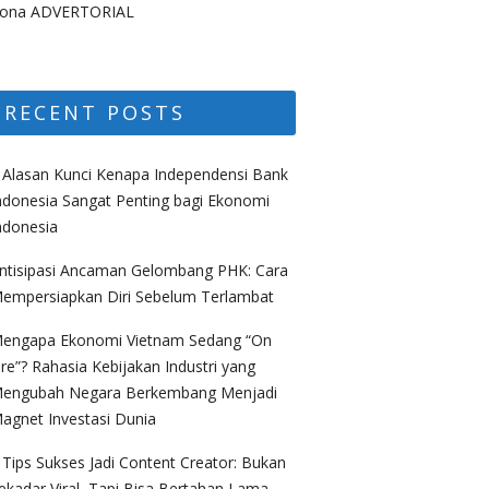
ona ADVERTORIAL
RECENT POSTS
 Alasan Kunci Kenapa Independensi Bank
ndonesia Sangat Penting bagi Ekonomi
ndonesia
ntisipasi Ancaman Gelombang PHK: Cara
empersiapkan Diri Sebelum Terlambat
engapa Ekonomi Vietnam Sedang “On
ire”? Rahasia Kebijakan Industri yang
engubah Negara Berkembang Menjadi
agnet Investasi Dunia
 Tips Sukses Jadi Content Creator: Bukan
ekadar Viral, Tapi Bisa Bertahan Lama