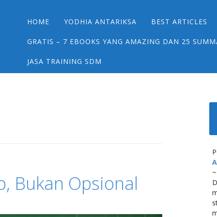
Main menu
Skip
HOME
YODHIA ANTARIKSA
BEST ARTICLES
to
content
GRATIS – 7 EBOOKS YANG AMAZING DAN 25 SUMM
JASA TRAINING SDM
P
A
~
ib, Bukan Opsional
D
m
s
m