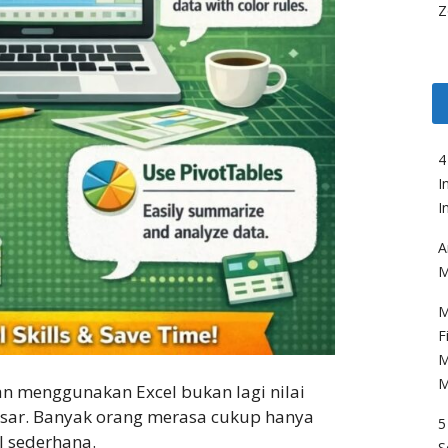
Z
4
I
I
A
M
M
F
M
M
an menggunakan Excel bukan lagi nilai
sar. Banyak orang merasa cukup hanya
5
 sederhana.
S