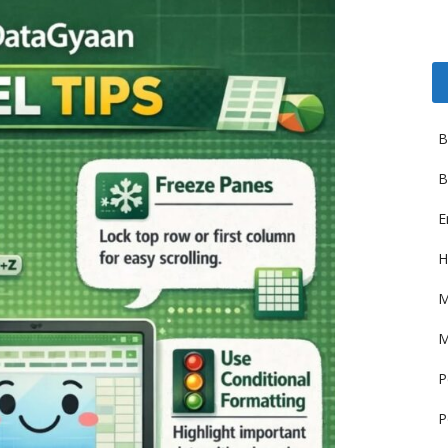
B
B
E
H
M
M
P
P